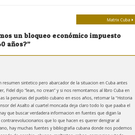
Matrix Cuba
mos un bloqueo económico impuesto
60 años?
”
n resumen sintetico pero abarcador de la situacion en Cuba antes
r, Fidel dijo “lean, no crean” y si nos remontamos al libro Cuba en
s la penurias del pueblo cubano en esos años, retomar la “Historia
nsor del Asalto al cuartel moncada deja claro todo lo que paaba el
hay que buscar verdadera informacion en fuentes que digan la
 contrarevolucionarios que lo que hacen es querer denigrar al
bano, hay muchas fuentes y bibliografia cubana donde nos podemos