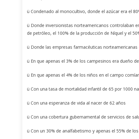
ü Condenado al monocultivo, donde el azúcar era el 80
ü Donde inversionistas norteamericanos controlaban ent
de petróleo, el 100% de la producción de Níquel y el 50%
ü Donde las empresas farmacéuticas norteamericanas 
ü En que apenas el 3% de los campesinos era dueño de l
ü En que apenas el 4% de los niños en el campo comía
ü Con una tasa de mortalidad infantil de 65 por 1000 n
ü Con una esperanza de vida al nacer de 62 años
ü Con una cobertura gubernamental de servicios de sa
ü Con un 30% de analfabetismo y apenas el 55% de los 