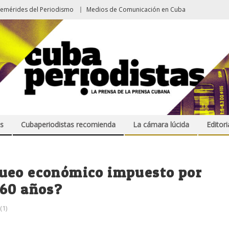
femérides del Periodismo
Medios de Comunicación en Cuba
s
Cubaperiodistas recomienda
La cámara lúcida
Editori
queo económico impuesto por
 60 años?
1)