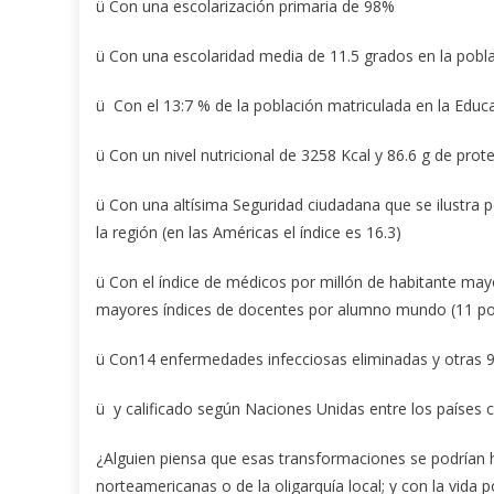
ü Con una escolarización primaria de 98%
ü Con una escolaridad media de 11.5 grados en la pob
ü Con el 13:7 % de la población matriculada en la Educa
ü Con un nivel nutricional de 3258 Kcal y 86.6 g de prote
ü Con una altísima Seguridad ciudadana que se ilustra 
la región (en las Américas el índice es 16.3)
ü Con el índice de médicos por millón de habitante may
mayores índices de docentes por alumno mundo (11 por 
ü Con14 enfermedades infecciosas eliminadas y otras 9
ü y calificado según Naciones Unidas entre los países
¿Alguien piensa que esas transformaciones se podrían h
norteamericanas o de la oligarquía local; y con la vida p