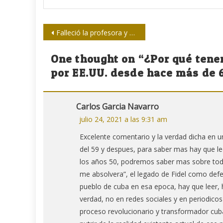
Navegación
Falleció la profesora y combatiente clandestina Nuria Nuiry Sánchez
de
One thought on “
¿Por qué tene
entradas
por EE.UU. desde hace más de 
Carlos Garcia Navarro
julio 24, 2021 a las 9:31 am
Excelente comentario y la verdad dicha en u
del 59 y despues, para saber mas hay que lee
los años 50, podremos saber mas sobre toda
me absolvera”, el legado de Fidel como defe
pueblo de cuba en esa epoca, hay que leer, 
verdad, no en redes sociales y en periodicos
proceso revolucionario y transformador cu