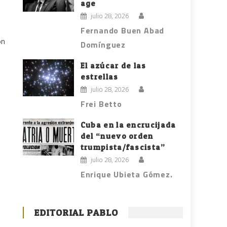
age
julio 28, 2026
Fernando Buen Abad
ón
Domínguez
El azúcar de las
estrellas
julio 28, 2026
Frei Betto
Cuba en la encrucijada
del “nuevo orden
trumpista/fascista”
julio 28, 2026
Enrique Ubieta Gómez.
EDITORIAL PABLO