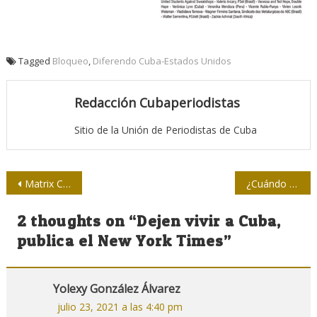
Tagged
Bloqueo
,
Diferendo Cuba-Estados Unidos
Redacción Cubaperiodistas
Sitio de la Unión de Periodistas de Cuba
Navegación
Matrix Cuba
¿Cuándo empezaron y qué pretenden los ciberataques contra Cuba?
de
2 thoughts on “
Dejen vivir a Cuba,
entradas
publica el New York Times
”
Yolexy González Álvarez
julio 23, 2021 a las 4:40 pm