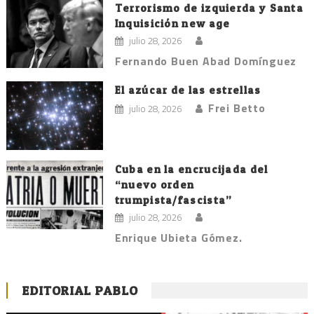
Terrorismo de izquierda y Santa
Inquisición new age
julio 28, 2026
Fernando Buen Abad Domínguez
El azúcar de las estrellas
Frei Betto
julio 28, 2026
Cuba en la encrucijada del
“nuevo orden
trumpista/fascista”
julio 28, 2026
Enrique Ubieta Gómez.
EDITORIAL PABLO