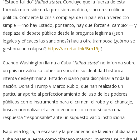
“Estado fallido” (
failed state
). Concluye que la fuerza de esta
fórmula no reside en la precisión analítica, sino en su utilidad
política. Convierte la crisis compleja de un país en un veredicto
simple —“no hay Estado, por tanto, hay que forzar el cambio”— y
desplaza el debate público desde la pregunta legítima (¿son
legales y eficaces las sanciones?) hacia otra tramposa (¿cómo se
gestiona un colapso?;
https://acortar.link/Bm15jf
).
Cuando Washington llama a Cuba “
failed state
” no informa sobre
un país ni evalúa su cohesión social ni su identidad histórica:
intenta deslegitimar al Estado cubano para disciplinar a toda la
nación. Donald Trump y Marco Rubio, que han realizado un
particular aporte al perfeccionamiento del uso de los poderes
públicos como instrumento para el crimen, el robo y el chantaje,
buscan normalizar el asedio económico como si fuera una
respuesta “responsable” ante un supuesto vacío institucional.
Bajo esa lógica, la escasez y la precariedad de la vida cotidiana en
Cuba pasan a leerse como “fracaso interno”, mientras se oculta el