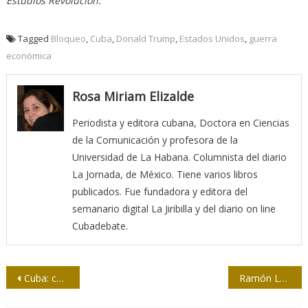
Estudios Revolución.
Tagged
Bloqueo
,
Cuba
,
Donald Trump
,
Estados Unidos
,
guerra
económica
Rosa Miriam Elizalde
Periodista y editora cubana, Doctora en Ciencias
de la Comunicación y profesora de la
Universidad de La Habana. Columnista del diario
La Jornada, de México. Tiene varios libros
publicados. Fue fundadora y editora del
semanario digital La Jiribilla y del diario on line
Cubadebate.
Navegación
Cuba: corazón de la resistencia; resistencia con corazón
Ramón Labañino: “En Cuba mandamos los cubanos”
de