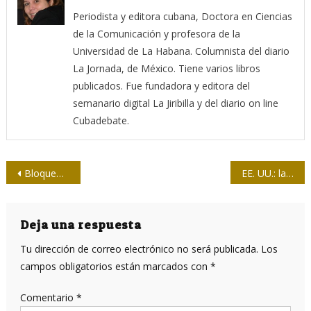
Periodista y editora cubana, Doctora en Ciencias
de la Comunicación y profesora de la
Universidad de La Habana. Columnista del diario
La Jornada, de México. Tiene varios libros
publicados. Fue fundadora y editora del
semanario digital La Jiribilla y del diario on line
Cubadebate.
Navegación
Bloqueo trumpista contra Cuba reduce esperanza de vida de los niños con cáncer
EE. UU.: la mentira como sistema
de
entradas
Deja una respuesta
Tu dirección de correo electrónico no será publicada.
Los
campos obligatorios están marcados con
*
Comentario
*