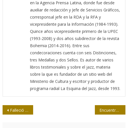
en la Agencia Prensa Latina, donde fue desde
auxiliar de redacción y Jefe de Servicios Gráficos,
corresponsal jefe en la RDA y la RFA y
vicepresidente para la Información (1984-1993).
Quince años vicepresidente primero de la UPEC
(1993-2008) y dos años subdirector de la revista
Bohemia (2014-2016). Entre sus
condecoraciones cuenta con seis Distinciones,
tres Medallas y dos Sellos. Es autor de varios
libros testimoniales y sobre el jazz, materia
sobre la que es fundador de un sitio web del
Ministerio de Cultura y escritor y productor de
programa radial La Esquina del Jazz, desde 1993.
Navegación
Falleció el periodista Ariel Larramendi Villafañe
Encuentro en Guinea entre Fidel Castro y Sekou Touré
de