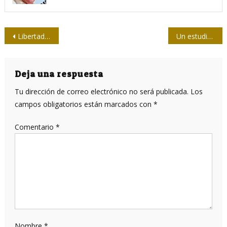
Navegación
Libertad de Prensa: recuento, realidad y actualidad
Un estudio sobre el laberinto de las noticias falsas (Primera parte)
de
entradas
Deja una respuesta
Tu dirección de correo electrónico no será publicada.
Los
campos obligatorios están marcados con
*
Comentario
*
Nombre
*