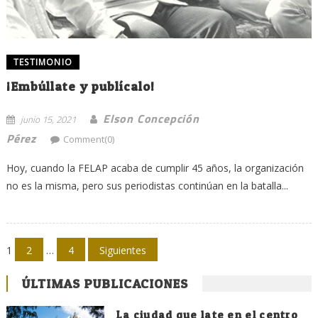
TESTIMONIO
¡Embúllate y publícalo!
Elson Concepción
junio 15, 2021
Pérez
Comment(0)
Hoy, cuando la FELAP acaba de cumplir 45 años, la organización
no es la misma, pero sus periodistas continúan en la batalla...
Navegación
1
2
…
4
Siguientes
de
ÚLTIMAS PUBLICACIONES
entradas
La ciudad que late en el centro