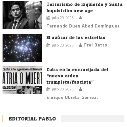
Terrorismo de izquierda y Santa
Inquisición new age
julio 28, 2026
Fernando Buen Abad Domínguez
El azúcar de las estrellas
Frei Betto
julio 28, 2026
Cuba en la encrucijada del
“nuevo orden
trumpista/fascista”
julio 28, 2026
Enrique Ubieta Gómez.
EDITORIAL PABLO