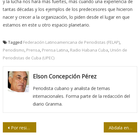
y la lucha nos hará más fuertes, más cuando una experiencia de
tantas décadas y los ejemplos de los predecesores que hicieron
nacer y crecer a la organización, lo piden desde el lugar en que
estamos en este u otro espacio planetario.
Tagged
Federación Latinoamericana de Periodistas (FELAP)
,
Periodismo
,
Prensa
,
Prensa Latina
,
Radio Habana Cuba
,
Unión de
Periodistas de Cuba (UPEC)
Elson Concepción Pérez
Periodista cubano y analista de temas
internacionales. Forma parte de la redacción del
diario Granma.
Navegación
Por resistencia a vacunarse, repuntan contagios de Covid-19 en Rusia
Abdala en la Casa de la Prensa
de