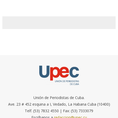
Unión de Periodistas de Cuba.
Ave. 23 # 452 esquina a I, Vedado, La Habana Cuba (10400)
Telf. (53) 7832 4550 | Fax: (53) 7333079
Escríbanos a
redaccion@upec.cu