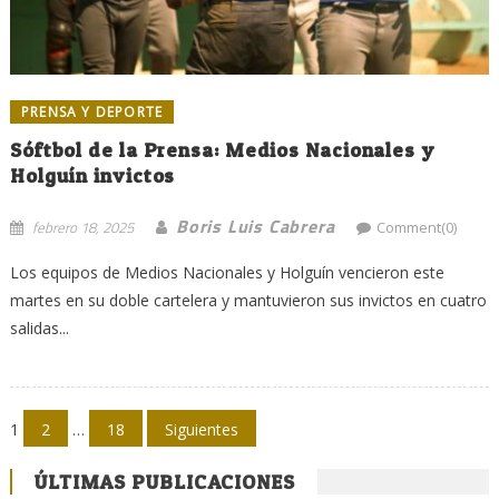
PRENSA Y DEPORTE
Sóftbol de la Prensa: Medios Nacionales y
Holguín invictos
Boris Luis Cabrera
febrero 18, 2025
Comment(0)
Los equipos de Medios Nacionales y Holguín vencieron este
martes en su doble cartelera y mantuvieron sus invictos en cuatro
salidas...
Navegación
1
2
…
18
Siguientes
de
ÚLTIMAS PUBLICACIONES