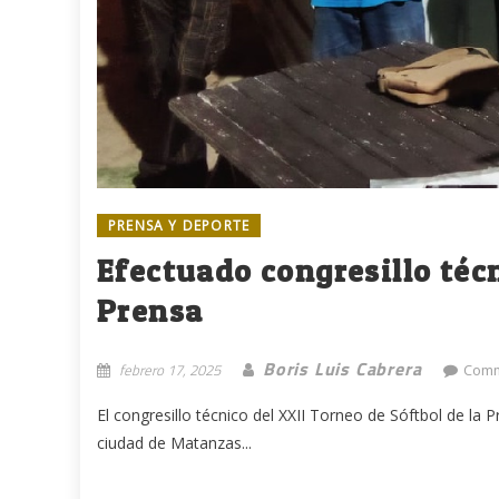
PRENSA Y DEPORTE
Efectuado congresillo técn
Prensa
Boris Luis Cabrera
febrero 17, 2025
Comm
El congresillo técnico del XXII Torneo de Sóftbol de la 
ciudad de Matanzas...