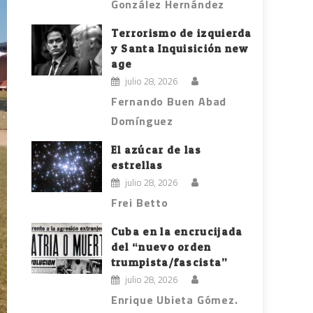
González Hernández
Terrorismo de izquierda
y Santa Inquisición new
age
julio 28, 2026
Fernando Buen Abad
Domínguez
El azúcar de las
estrellas
julio 28, 2026
Frei Betto
Cuba en la encrucijada
del “nuevo orden
trumpista/fascista”
julio 28, 2026
Enrique Ubieta Gómez.