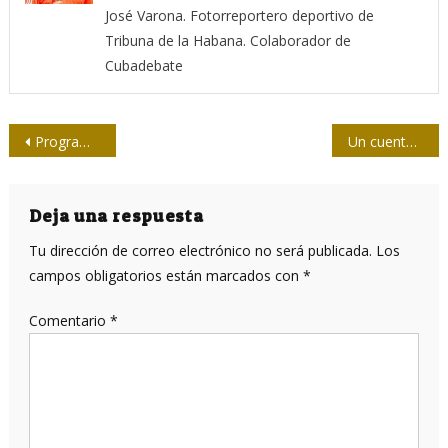
José Varona. Fotorreportero deportivo de
Tribuna de la Habana. Colaborador de
Cubadebate
Navegación
Programa y jurado: 5to. Festival Nacional Virtual de la Prensa
Un cuento y una carta para Ángela
de
entradas
Deja una respuesta
Tu dirección de correo electrónico no será publicada.
Los
campos obligatorios están marcados con
*
Comentario
*