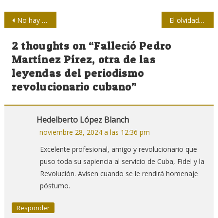
Navegación
No hay que dar por bueno lo que “jura” el algoritmo
El olvidado papel de las heroínas que lucharon por la independencia de Haití
de
2 thoughts on “
Falleció Pedro
entradas
Martínez Pírez, otra de las
leyendas del periodismo
revolucionario cubano
”
Hedelberto López Blanch
noviembre 28, 2024 a las 12:36 pm
Excelente profesional, amigo y revolucionario que
puso toda su sapiencia al servicio de Cuba, Fidel y la
Revolución. Avisen cuando se le rendirá homenaje
póstumo.
Responder