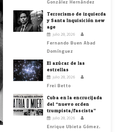
González Hernández
Terrorismo de izquierda
y Santa Inquisición new
age
julio 28, 2026
Fernando Buen Abad
Domínguez
El azúcar de las
estrellas
julio 28, 2026
Frei Betto
Cuba en la encrucijada
del “nuevo orden
trumpista/fascista”
julio 28, 2026
Enrique Ubieta Gómez.