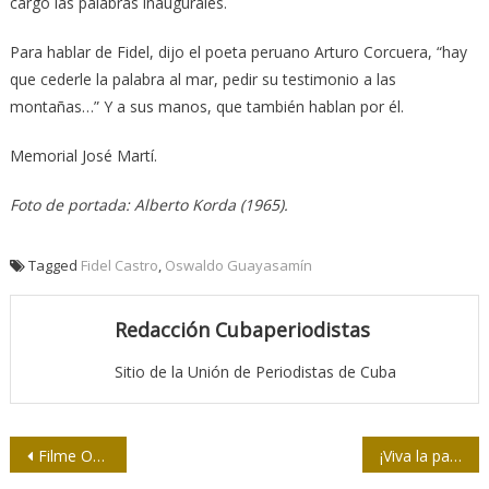
cargo las palabras inaugurales.
Para hablar de Fidel, dijo el poeta peruano Arturo Corcuera, “hay
que cederle la palabra al mar, pedir su testimonio a las
montañas…” Y a sus manos, que también hablan por él.
Memorial José Martí.
Foto de portada: Alberto Korda (1965).
Tagged
Fidel Castro
,
Oswaldo Guayasamín
Redacción Cubaperiodistas
Sitio de la Unión de Periodistas de Cuba
Navegación
Filme Oppenheimer y una posible sexta extinción global (I)
¡Viva la pasión! (Si es buena)