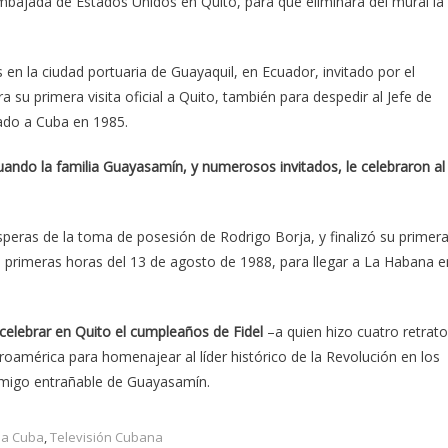
mbajada de Estados Unidos en Quito, para que eliminara del mural la
en la ciudad portuaria de Guayaquil, en Ecuador, invitado por el
a su primera visita oficial a Quito, también para despedir al Jefe de
tado a Cuba en 1985.
ando la familia Guayasamín, y numerosos invitados, le celebraron al
ísperas de la toma de posesión de Rodrigo Borja, y finalizó su primer
as primeras horas del 13 de agosto de 1988, para llegar a La Habana e
elebrar en Quito el cumpleaños de Fidel
–a quien hizo cuatro retrat
eroamérica para homenajear al líder histórico de la Revolución en los
amigo entrañable de Guayasamín.
na Cuba
,
Televisión Cubana