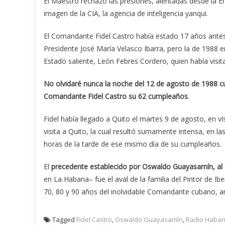
El Maestro rechazó las presiones, alentadas desde la E
imagen de la CIA, la agencia de inteligencia yanqui.
El Comandante Fidel Castro había estado 17 años antes 
Presidente José María Velasco Ibarra, pero la de 1988 er
Estado saliente, León Febres Cordero, quien había visi
No olvidaré nunca la noche del 12 de agosto de 1988 cu
Comandante Fidel Castro su 62 cumpleaños
.
Fidel había llegado a Quito el martes 9 de agosto, en v
visita a Quito, la cual resultó sumamente intensa, en l
horas de la tarde de ese mismo día de su cumpleaños.
El
precedente establecido por Oswaldo Guayasamín, al c
en La Habana– fue el aval de la familia del Pintor de Ib
70, 80 y 90 años del inolvidable Comandante cubano, 
Tagged
Fidel Castro
,
Oswaldo Guayasamín
,
Radio Haba