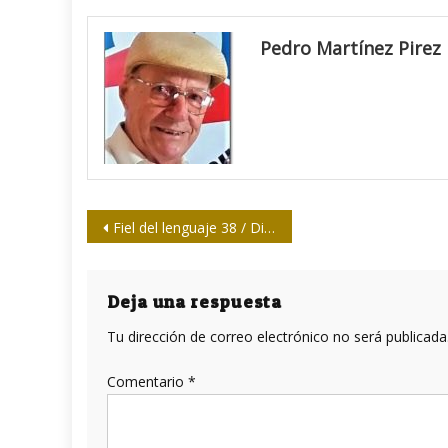
Pedro Martínez Pirez
Navegación
Fiel del lenguaje 38 / Distanciarse de los errores
de
entradas
Deja una respuesta
Tu dirección de correo electrónico no será publicada
Comentario
*