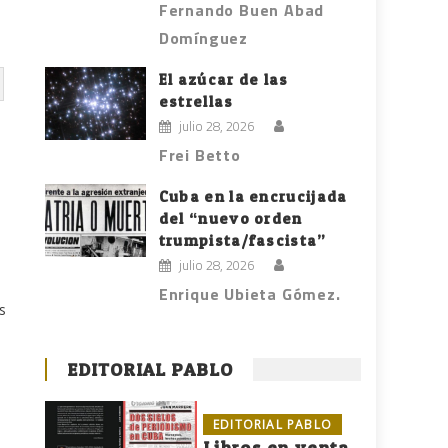
Fernando Buen Abad
Domínguez
El azúcar de las
estrellas
julio 28, 2026
Frei Betto
Cuba en la encrucijada
del “nuevo orden
trumpista/fascista”
julio 28, 2026
Enrique Ubieta Gómez.
s
EDITORIAL PABLO
EDITORIAL PABLO
Libros en venta