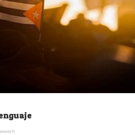
lenguaje
ment(1)