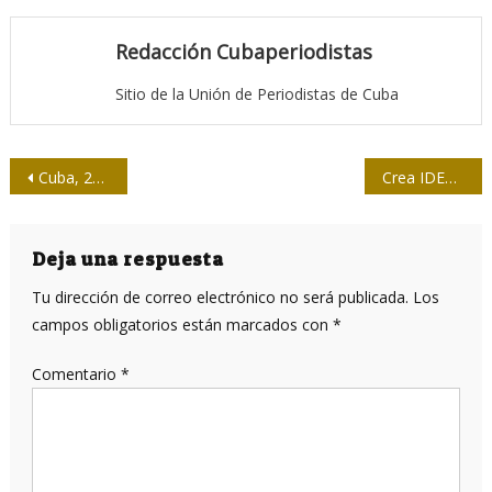
Redacción Cubaperiodistas
Sitio de la Unión de Periodistas de Cuba
Navegación
Cuba, 2024
Crea IDEAS Multimedios, Consejo Científico Asesor
de
entradas
Deja una respuesta
Tu dirección de correo electrónico no será publicada.
Los
campos obligatorios están marcados con
*
Comentario
*