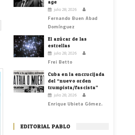
age
julio 28, 2026
Fernando Buen Abad
Domínguez
El azúcar de las
estrellas
julio 28, 2026
Frei Betto
Cuba en la encrucijada
del “nuevo orden
trumpista/fascista”
julio 28, 2026
Enrique Ubieta Gómez.
EDITORIAL PABLO