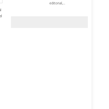
editorial,...
l
el
a