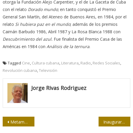
otorga la Fundación Alejo Carpentier, y el de La Gaceta de Cuba
con el relato
Dorado mundo
; en tanto conquistó el Premio
General San Martín, del Ateneo de Buenos Aires, en 1984, por el
relato
Si hubiera paz en el mundo
; además de los premios
Caimán Barbudo 1986, Abril 1987 y La Rosa Blanca 1988 con
Descubrimiento del azul.
Fue finalista del Premio Casa de las
Américas en 1984 con
Análisis de la ternura
.
Tagged
Cine
,
Cultura cubana
,
Literatura
,
Radio
,
Redes Sociales
,
Revolución cubana
,
Televisión
Jorge Rivas Rodriguez
Navegación
Metamorfosis
Inaugurarán Aula Virtual de Periodismo