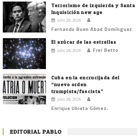
Terrorismo de izquierda y Santa
Inquisición new age
julio 28, 2026
Fernando Buen Abad Domínguez
El azúcar de las estrellas
Frei Betto
julio 28, 2026
Cuba en la encrucijada del
“nuevo orden
trumpista/fascista”
julio 28, 2026
Enrique Ubieta Gómez.
EDITORIAL PABLO