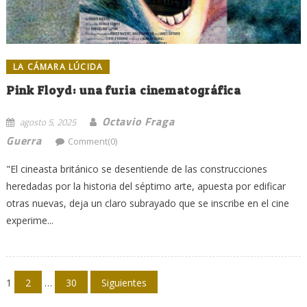
LA CÁMARA LÚCIDA
Pink Floyd: una furia cinematográfica
Octavio Fraga
agosto 5, 2025
Guerra
Comment(0)
"El cineasta británico se desentiende de las construcciones
heredadas por la historia del séptimo arte, apuesta por edificar
otras nuevas, deja un claro subrayado que se inscribe en el cine
experime...
Navegación
1
2
…
30
Siguientes