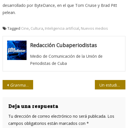
desarrollado por ByteDance, en el que Tom Cruise y Brad Pitt
pelean.
Tagged
Cine
,
Cultura
,
Inteligencia artificial
,
Nuevos medios
Redacción Cubaperiodistas
Medio de Comunicación de la Unión de
Periodistas de Cuba
Navegación
Granma
en la experiencia comunicacional latinoamericana
Un estudio muestra que leyendo libros usted vivirá dos años más
de
entradas
Deja una respuesta
Tu dirección de correo electrónico no será publicada.
Los
campos obligatorios están marcados con
*