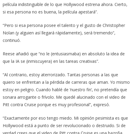
película indistinguible de lo que Hollywood estrena ahora. Cierto,
si esa persona no es buena, la película apestará”.
“Pero si esa persona posee el talento y el gusto de Christopher
Nolan (y alguien así llegará rápidamente), será tremendo”,
continuó.
Reese añadió que “no le (entusiasmaba) en absoluto la idea de
que la IA se (inmiscuyera) en las tareas creativas”.
“Al contrario, estoy aterrorizado. Tantas personas a las que
quiero se enfrentan a la pérdida de carreras que aman. Yo mismo
estoy en peligro. Cuando hablé de ‘nuestro fin’, no pretendía que
sonara arrogante o frívolo. Me quedé alucinado con el video de
Pitt contra Cruise porque es muy profesional”, expresó.
“Exactamente por eso tengo miedo. Mi opinión pesimista es que
Hollywood está a punto de ser revolucionado o destruido. Si de
verdad crees que el video de Pitt contra Cruise es una bazofia