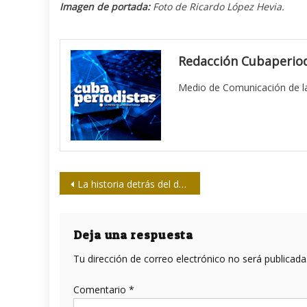
Imagen de portada:
Foto de
Ricardo López Hevia.
Redacción Cubaperiod
Medio de Comunicación de la
Navegación
La historia detrás del derribo de las avionetas de “Hermanos al Rescate” por Cuba
de
entradas
Deja una respuesta
Tu dirección de correo electrónico no será publicada
Comentario
*