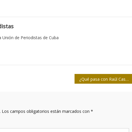
istas
 Unión de Periodistas de Cuba
¿Qué pasa con Raúl Castro? La verdad sobre la imputación de EE.UU. a Cuba
.
Los campos obligatorios están marcados con
*