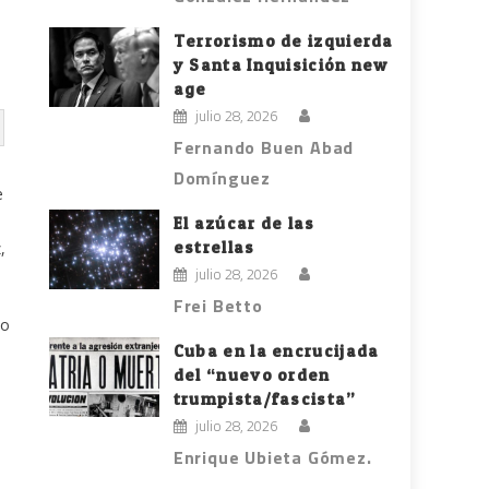
Terrorismo de izquierda
y Santa Inquisición new
age
julio 28, 2026
Fernando Buen Abad
Domínguez
e
El azúcar de las
estrellas
,
julio 28, 2026
Frei Betto
co
Cuba en la encrucijada
del “nuevo orden
trumpista/fascista”
julio 28, 2026
Enrique Ubieta Gómez.