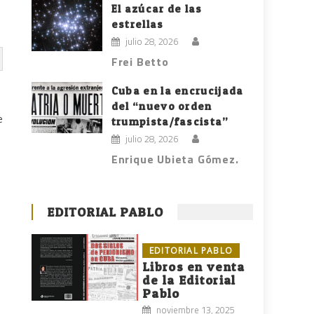
El azúcar de las
estrellas
julio 28, 2026
Frei Betto
Cuba en la encrucijada
del “nuevo orden
e
trumpista/fascista”
julio 28, 2026
Enrique Ubieta Gómez.
EDITORIAL PABLO
EDITORIAL PABLO
Libros en venta
de la Editorial
Pablo
noviembre 13, 2025