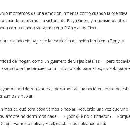
da vivió momentos de una emoción inmensa como cuando la ofensiva
a o cuando obtuvimos la victoria de Playa Girón, y muchísimos otros
a como cuando vio aparecer a Elián y a los Cinco.
mbre cuando vio bajar de la escalerilla del avión también a Tony, a
intimidad del hogar, como un guerrero de viejas batallas — pero todaví
sa victoria fue también un triunfo no solo para ellos, no solo para é
 hayamos podido realizar este documental que nació en enero de este
enzamos a hablar.
unimos de qué otra cosa vamos a hablar. Recuerdo una vez que vino 
ante, anoche no dormimos nada. —Y ¿por qué no durmieron? —Porqu
que vamos a hablar, Fidel; estábamos hablando de ti.