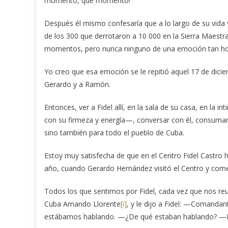
momento, que momento!
Después él mismo confesaría que a lo largo de su vi
de los 300 que derrotaron a 10 000 en la Sierra Maestr
momentos, pero nunca ninguno de una emoción tan hond
Yo creo que esa emoción se le repitió aquel 17 de dicie
Gerardo y a Ramón.
Entonces, ver a Fidel allí, en la sala de su casa, en la 
con su firmeza y energía—, conversar con él, consumar e
sino también para todo el pueblo de Cuba.
Estoy muy satisfecha de que en el Centro Fidel Castro
año, cuando Gerardo Hernández visitó el Centro y com
Todos los que sentimos por Fidel, cada vez que nos re
Cuba Amando Llorente
[i]
, y le dijo a Fidel: —Comand
estábamos hablando. —¿De qué estaban hablando? —De 