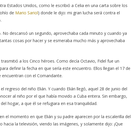
contra Estados Unidos, como le escribió a Celia en una carta sobre los
bohío de
Mario Sariol
) donde le dijo: mi gran lucha será contra el
.
empo. No descansó un segundo, aprovechaba cada minuto y cuando ya
aun tantas cosas por hacer y se esmeraba mucho más y aprovechaba
trasmitió a los Cinco héroes. Como decía Octavio, Fidel fue un
ra definir la fecha en que sería este encuentro. Ellos llegan el 17 de
se encuentran con el Comandante.
l regreso del niño Elián. Y cuando Elián llegó, aquel 28 de junio del
nocer al niño por el que había movido a Cuba entera. Sin embargo,
 del hogar, a que él se refugiara en esa tranquilidad.
en el momento en que Elián y su padre aparecen por la escalerilla del
hacia la televisión, viendo las imágenes, y solamente dijo: ¡Que