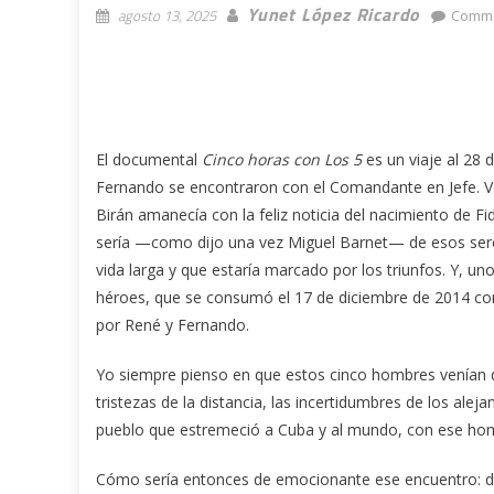
Yunet López Ricardo
agosto 13, 2025
Comme
El documental
Cinco horas con Los 5
es un viaje al 28
Fernando se encontraron con el Comandante en Jefe.
Birán amanecía con la feliz noticia del nacimiento de Fid
sería —como dijo una vez Miguel Barnet— de esos sere
vida larga y que estaría marcado por los triunfos. Y, uno
héroes, que se consumó el 17 de diciembre de 2014 con
por René y Fernando.
Yo siempre pienso en que estos cinco hombres venían de v
tristezas de la distancia, las incertidumbres de los ale
pueblo que estremeció a Cuba y al mundo, con ese hombr
Cómo sería entonces de emocionante ese encuentro: de