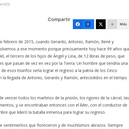
nt(0)
Compartir
Más
0
 de febrero de 2015, cuando Gerardo, Antonio, Ramón, René y
 Volvemos a ese momento porque precisamente hoy hace 99 años qu
el, el tercero de los hijos de Ángel y Lina, de 12 libras de peso, que
s que pasan de vez en vez por la Tierra. Un hombre que tendría una
 de esos triunfos sería lograr el regreso a la patria de los Cinco
 la llegada de Antonio, Gerardo y Ramón, antecedidos en el tiempo
encer todos los martirios de la prisión, los rigores de la cárcel, las
jamientos, y se encontraban entonces con el líder, con el conductor de
e que lideró la batalla inmensa para lograr su regreso.
 sentimientos que florecieron y de muchísimos abrazos. Siempre