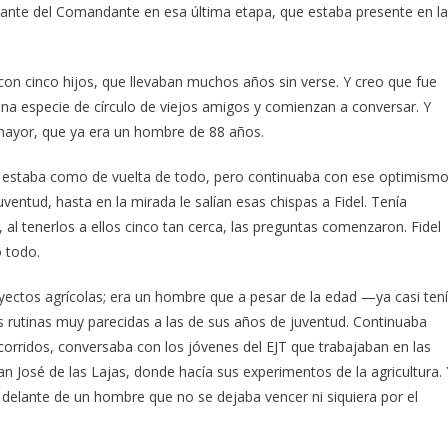
udante del Comandante en esa última etapa, que estaba presente en la
con cinco hijos, que llevaban muchos años sin verse. Y creo que fue
 una especie de círculo de viejos amigos y comienzan a conversar. Y
mayor, que ya era un hombre de 88 años.
da, estaba como de vuelta de todo, pero continuaba con ese optimism
uventud, hasta en la mirada le salían esas chispas a Fidel. Tenía
 al tenerlos a ellos cinco tan cerca, las preguntas comenzaron. Fidel
o todo.
ectos agrícolas; era un hombre que a pesar de la edad —ya casi ten
rutinas muy parecidas a las de sus años de juventud. Continuaba
orridos, conversaba con los jóvenes del EJT que trabajaban en las
an José de las Lajas, donde hacía sus experimentos de la agricultura. 
 delante de un hombre que no se dejaba vencer ni siquiera por el