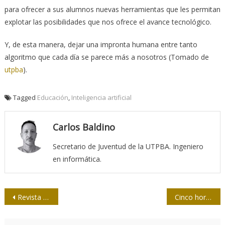
para ofrecer a sus alumnos nuevas herramientas que les permitan
explotar las posibilidades que nos ofrece el avance tecnológico.
Y, de esta manera, dejar una impronta humana entre tanto
algoritmo que cada día se parece más a nosotros (Tomado de
utpba
).
Tagged
Educación
,
Inteligencia artificial
Carlos Baldino
Secretario de Juventud de la UTPBA. Ingeniero
en informática.
Navegación
Revista El Álbum
Cinco horas de historia en tiempo de documental
de