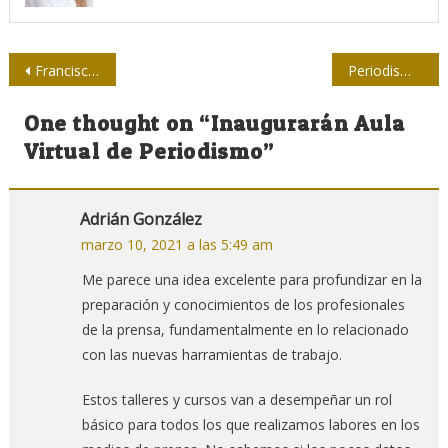
Navegación
Francisco López Sacha: “Uno se siente cubano por razones culturales e históricas…”
Periodismo y jóvenes en Cuba: pasiones y desafíos
de
One thought on “
Inaugurarán Aula
entradas
Virtual de Periodismo
”
Adrián González
marzo 10, 2021 a las 5:49 am
Me parece una idea excelente para profundizar en la
preparación y conocimientos de los profesionales
de la prensa, fundamentalmente en lo relacionado
con las nuevas harramientas de trabajo.
Estos talleres y cursos van a desempeñar un rol
básico para todos los que realizamos labores en los