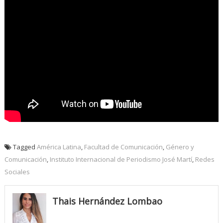
Tagged
América Latina
,
Facultad de Comunicación
,
Género y
Comunicación
,
Instituto Internacional de Periodismo José Martí
,
Redes
Sociales
Thais Hernández Lombao