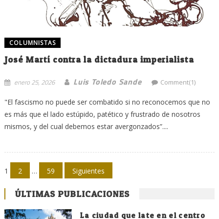
COLUMNISTAS
José Martí contra la dictadura imperialista
Luis Toledo Sande
enero 25, 2026
Comment(1)
"El fascismo no puede ser combatido si no reconocemos que no
es más que el lado estúpido, patético y frustrado de nosotros
mismos, y del cual debemos estar avergonzados”....
Navegación
1
2
…
59
Siguientes
de
ÚLTIMAS PUBLICACIONES
entradas
La ciudad que late en el centro