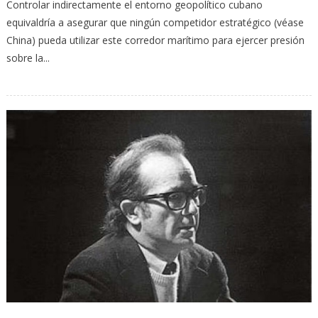
Controlar indirectamente el entorno geopolítico cubano
equivaldría a asegurar que ningún competidor estratégico (véase
China) pueda utilizar este corredor marítimo para ejercer presión
sobre la...