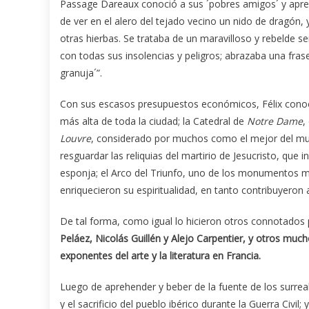
Passage Dareaux conoció a sus ´pobres amigos´ y aprendi
de ver en el alero del tejado vecino un nido de dragón, y
otras hierbas. Se trataba de un maravilloso y rebelde s
con todas sus insolencias y peligros; abrazaba una fra
granuja´”.
Con sus escasos presupuestos económicos, Félix conoc
más alta de toda la ciudad; la Catedral de
Notre Dame
,
Louvre
, considerado por muchos como el mejor del mund
resguardar las reliquias del martirio de Jesucristo, que i
esponja; el Arco del Triunfo, uno de los monumentos m
enriquecieron su espiritualidad, en tanto contribuyeron 
De tal forma, como igual lo hicieron otros connotados p
Peláez, Nicolás Guillén y Alejo Carpentier, y otros much
exponentes del arte y la literatura en Francia.
Luego de aprehender y beber de la fuente de los surreal
y el sacrificio del pueblo ibérico durante la Guerra Civ