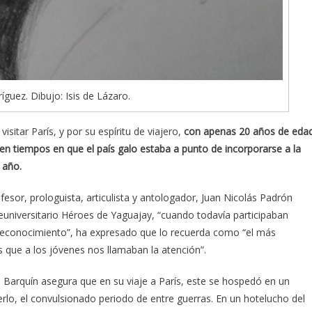
ríguez. Dibujo: Isis de Lázaro.
isitar París, y por su espíritu de viajero,
con apenas 20 años de eda
n tiempos en que el país galo estaba a punto de incorporarse a la
 año.
ofesor, prologuista, articulista y antologador, Juan Nicolás Padrón
 preuniversitario Héroes de Yaguajay, “cuando todavía participaban
 reconocimiento”, ha expresado que lo recuerda como “el más
 que a los jóvenes nos llamaban la atención”.
n Barquín asegura que en su viaje a París, este se hospedó en un
saberlo, el convulsionado periodo de entre guerras. En un hotelucho del