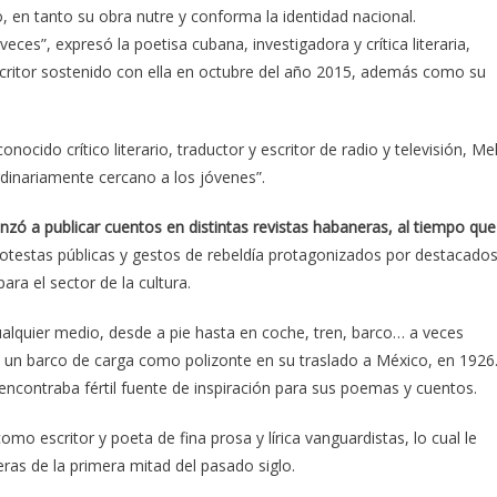
o, en tanto su obra nutre y conforma la identidad nacional.
es”, expresó la poetisa cubana, investigadora y crítica literaria,
scritor sostenido con ella en octubre del año 2015, además como su
nocido crítico literario, traductor y escritor de radio y televisión, Me
dinariamente cercano a los jóvenes”.
nzó a publicar cuentos en distintas revistas habaneras, al tiempo que
protestas públicas y gestos de rebeldía protagonizados por destacado
ara el sector de la cultura.
ualquier medio, desde a pie hasta en coche, tren, barco… a veces
en un barco de carga como polizonte en su traslado a México, en 1926
 encontraba fértil fuente de inspiración para sus poemas y cuentos.
o escritor y poeta de fina prosa y lírica vanguardistas, lo cual le
eras de la primera mitad del pasado siglo.