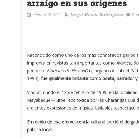
arraigo en sus orígenes
Jorge Rivas Rodriguez
febrero 16, 2021
Com
Reconocido como uno de los más connotados periodistas
impronta en revistas tan importantes como
Avance, Soc
periódico
Noticias de Hoy (HOY),
órgano oficial del Par
1990),
fue igualmente brillante como poeta, narrador y 
Vino al mundo el 18 de febrero de 1909, en la localida
Mayabeque— urbe reconocida por las Charangas que de
ardientes expresiones de música, bailables, espectáculo
En medio de esa efervescencia cultural creció el delga
pública local.