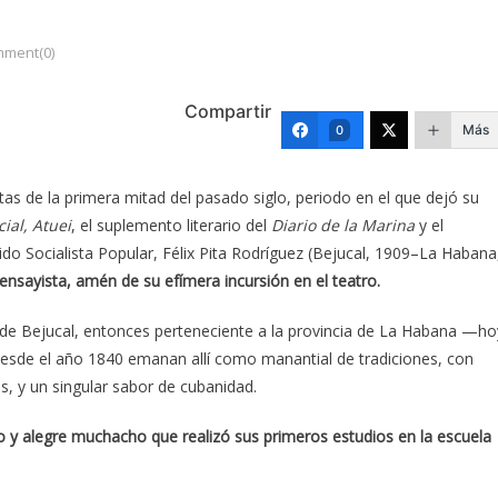
ment(0)
Compartir
Más
0
 de la primera mitad del pasado siglo, periodo en el que dejó su
ial, Atuei
, el suplemento literario del
Diario de la Marina
y el
tido Socialista Popular, Félix Pita Rodríguez (Bejucal, 1909–La Habana
ensayista, amén de su efímera incursión en el teatro.
d de Bejucal, entonces perteneciente a la provincia de La Habana —ho
sde el año 1840 emanan allí como manantial de tradiciones, con
s, y un singular sabor de cubanidad.
do y alegre muchacho que realizó sus primeros estudios en la escuela