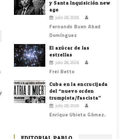
y Santa Inquisición new
age
julio 28, 2026
Fernando Buen Abad
Domínguez
El azúcar de las
estrellas
julio 28, 2026
,
Frei Betto
Cuba en la encrucijada
del “nuevo orden
y
trumpista/fascista”
julio 28, 2026
Enrique Ubieta Gómez.
EDITORIAL PABLO