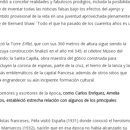
ó a concebir realidades y fabulosos prodigios, incluida la posibilid
 de inventar todas las noticias falsas bajo los efectos del ajenjo y
entido provisional de la vida en una juventud aprovechada plenamente
se de Bernard Shaw: ´Todo el que ha pasado de los cuarenta años es 
ió la Torre
Eiffel
, que con sus 300 metros de altura sigue siendo la
 cuya construcción finalizó en el año mil 345; el célebre Museo del
o; la Santa Capilla, obra maestra del gótico construida para
ncluyen la corona de espinas, parte de la cruz, el hierro de la lanza y la
ás emblemáticos de la capital francesa; además de otros sitios que
a engrandecer su aún incipiente formación cultural.
intores y escritores de la época
, como Carlos Enríquez, Amelia
os, estableció estrecha relación con algunos de los principales
istas franceses, Félix visitó España (1931) donde conoció el heroísm
il; y Marruecos (1932), nación que en esa época no había alcanzado su