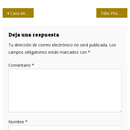
Navegación
Casa de las Américas. La fortaleza moral en la batalla de las ideas
Félix Pita Rodríguez: latinoamericanista con profundo arraigo en sus orígenes
de
entradas
Deja una respuesta
Tu dirección de correo electrónico no será publicada.
Los
campos obligatorios están marcados con
*
Comentario
*
Nombre
*