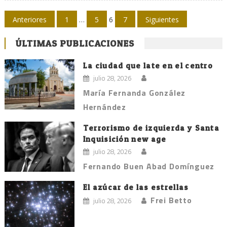
Navegación
Anteriores
1
…
5
6
7
Siguientes
de
ÚLTIMAS PUBLICACIONES
entradas
La ciudad que late en el centro
julio 28, 2026
María Fernanda González
Hernández
Terrorismo de izquierda y Santa
Inquisición new age
julio 28, 2026
Fernando Buen Abad Domínguez
El azúcar de las estrellas
Frei Betto
julio 28, 2026