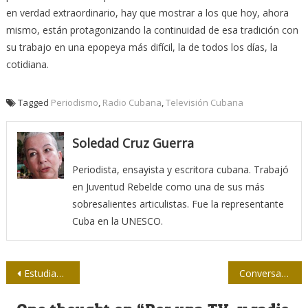
en verdad extraordinario, hay que mostrar a los que hoy, ahora
mismo, están protagonizando la continuidad de esa tradición con
su trabajo en una epopeya más difícil, la de todos los días, la
cotidiana.
Tagged
Periodismo
,
Radio Cubana
,
Televisión Cubana
Soledad Cruz Guerra
Periodista, ensayista y escritora cubana. Trabajó
en Juventud Rebelde como una de sus más
sobresalientes articulistas. Fue la representante
Cuba en la UNESCO.
Navegación
Estudiantes de Periodismo visitan medios de prensa en Camagüey
Conversando con Atilio Borón
de