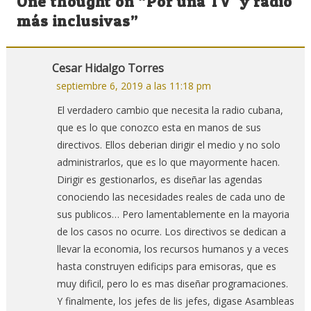
One thought on “
Por una TV y radio
entradas
más inclusivas
”
Cesar Hidalgo Torres
septiembre 6, 2019 a las 11:18 pm
El verdadero cambio que necesita la radio cubana,
que es lo que conozco esta en manos de sus
directivos. Ellos deberian dirigir el medio y no solo
administrarlos, que es lo que mayormente hacen.
Dirigir es gestionarlos, es diseñar las agendas
conociendo las necesidades reales de cada uno de
sus publicos… Pero lamentablemente en la mayoria
de los casos no ocurre. Los directivos se dedican a
llevar la economia, los recursos humanos y a veces
hasta construyen edificips para emisoras, que es
muy dificil, pero lo es mas diseñar programaciones.
Y finalmente, los jefes de lis jefes, digase Asambleas