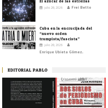
El azúcar de las estrellas
Frei Betto
julio 28, 2026
Cuba en la encrucijada del
“nuevo orden
trumpista/fascista”
julio 28, 2026
Enrique Ubieta Gómez.
EDITORIAL PABLO