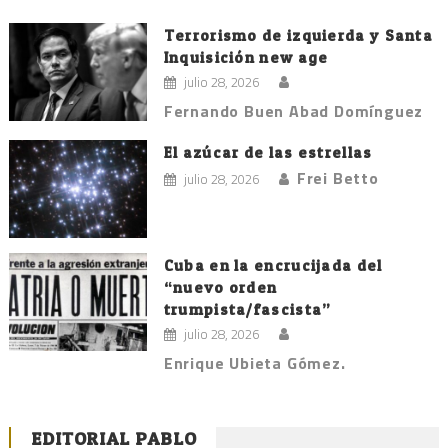
Terrorismo de izquierda y Santa
Inquisición new age
julio 28, 2026
Fernando Buen Abad Domínguez
El azúcar de las estrellas
Frei Betto
julio 28, 2026
Cuba en la encrucijada del
“nuevo orden
trumpista/fascista”
julio 28, 2026
Enrique Ubieta Gómez.
EDITORIAL PABLO