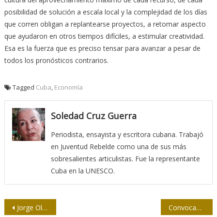
posibilidad de solución a escala local y la complejidad de los días
que corren obligan a replantearse proyectos, a retomar aspecto
que ayudaron en otros tiempos difíciles, a estimular creatividad.
Esa es la fuerza que es preciso tensar para avanzar a pesar de
todos los pronósticos contrarios.
Tagged
Cuba
,
Economía
Soledad Cruz Guerra
Periodista, ensayista y escritora cubana. Trabajó
en Juventud Rebelde como una de sus más
sobresalientes articulistas. Fue la representante
Cuba en la UNESCO.
Navegación
Jorge Oller: “La fotografía, atrapar la historia en instantes”
Convocan al Concurso Nacional de Periodismo Deportivo José González Barros 2019