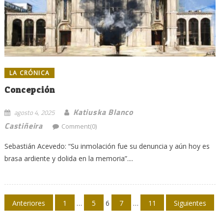
LA CRÓNICA
Concepción
Katiuska Blanco
agosto 4, 2025
Castiñeira
Comment(0)
Sebastián Acevedo: “Su inmolación fue su denuncia y aún hoy es
brasa ardiente y dolida en la memoria”....
Navegación
Anteriores
1
…
5
6
7
…
11
Siguientes