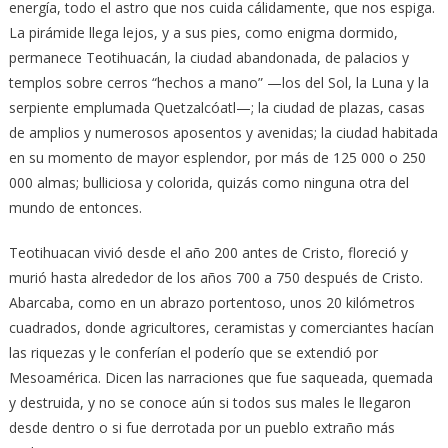
energía, todo el astro que nos cuida cálidamente, que nos espiga.
La pirámide llega lejos, y a sus pies, como enigma dormido,
permanece Teotihuacán
,
la ciudad abandonada, de palacios y
templos sobre cerros “hechos a mano” —los del Sol, la Luna y la
serpiente emplumada Quetzalcóatl—; la ciudad de plazas, casas
de amplios y numerosos aposentos y avenidas; la ciudad habitada
en su momento de mayor esplendor, por más de 125 000 o 250
000 almas; bulliciosa y colorida, quizás como ninguna otra del
mundo de entonces.
Teotihuacan vivió desde el año 200 antes de Cristo, floreció y
murió hasta alrededor de los años 700 a 750 después de Cristo.
Abarcaba, como en un abrazo portentoso, unos 20 kilómetros
cuadrados, donde agricultores, ceramistas y comerciantes hacían
las riquezas y le conferían el poderío que se extendió por
Mesoamérica. Dicen las narraciones que fue saqueada, quemada
y destruida, y no se conoce aún si todos sus males le llegaron
desde dentro o si fue derrotada por un pueblo extraño más