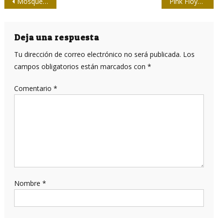
Navegación
Mosqueteros
Pink Floyd: una furia cinematográfica
de
entradas
Deja una respuesta
Tu dirección de correo electrónico no será publicada.
Los
campos obligatorios están marcados con
*
Comentario
*
Nombre
*