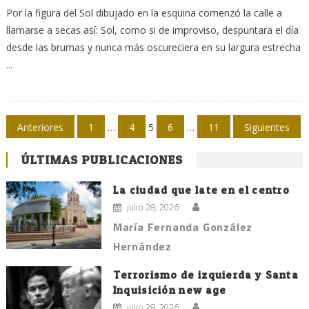
Por la figura del Sol dibujado en la esquina comenzó la calle a
llamarse a secas así: Sol, como si de improviso, despuntara el día
desde las brumas y nunca más oscureciera en su largura estrecha
...
Navegación
Anteriores
1
…
4
5
6
…
11
Siguientes
de
ÚLTIMAS PUBLICACIONES
entradas
La ciudad que late en el centro
julio 28, 2026
María Fernanda González
Hernández
Terrorismo de izquierda y Santa
Inquisición new age
julio 28, 2026