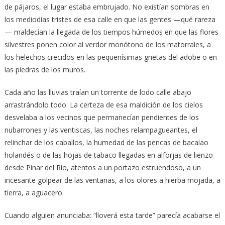
de pájaros, el lugar estaba embrujado. No existían sombras en
los mediodías tristes de esa calle en que las gentes —qué rareza
— maldecían la llegada de los tiempos húmedos en que las flores
silvestres ponen color al verdor monótono de los matorrales, a
los helechos crecidos en las pequeñísimas grietas del adobe o en
las piedras de los muros.
Cada año las lluvias traían un torrente de lodo calle abajo
arrastrándolo todo. La certeza de esa maldición de los cielos
desvelaba a los vecinos que permanecían pendientes de los
nubarrones y las ventiscas, las noches relampagueantes, el
relinchar de los caballos, la humedad de las pencas de bacalao
holandés o de las hojas de tabaco llegadas en alforjas de lienzo
desde Pinar del Río, atentos a un portazo estruendoso, a un
incesante golpear de las ventanas, a los olores a hierba mojada, a
tierra, a aguacero.
Cuando alguien anunciaba: “lloverá esta tarde” parecía acabarse el