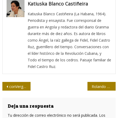
Katiuska Blanco Castiñeira
Katiuska Blanco Castiñeira (La Habana, 1964).
Periodista y ensayista. Fue corresponsal de
guerra en Angola y redactora del diario Granma
durante más de diez años. Es autora de libros
como Ángel, la raíz gallega de Fidel, Fidel Castro
Ruz, guerrillero del tiempo. Conversaciones con
el líder histórico de la Revolución Cubana, y
Todo el tiempo de los cedros. Paisaje familiar de
Fidel Castro Ruz.
Navegación
conVergencias en el Pabellón Cuba
Rolando Pérez Betancourt: “Yo prefiero el riesgo”
de
entradas
Deja una respuesta
Tu dirección de correo electrónico no será publicada.
Los