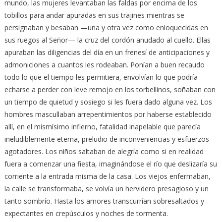
mundo, las mujeres levantaban las faldas por encima de los
tobillos para andar apuradas en sus trajines mientras se
persignaban y besaban —una y otra vez como enloquecidas en
sus ruegos al Señor— la cruz del cordón anudado al cuello. Ellas
apuraban las diligencias del día en un frenesí de anticipaciones y
admoniciones a cuantos les rodeaban. Ponían a buen recaudo
todo lo que el tiempo les permitiera, envolvían lo que podría
echarse a perder con leve remojo en los torbellinos, soñaban con
un tiempo de quietud y sosiego si les fuera dado alguna vez. Los
hombres mascullaban arrepentimientos por haberse establecido
allí, en el mismísimo infierno, fatalidad inapelable que parecía
ineludiblemente eterna, preludio de inconveniencias y esfuerzos
agotadores. Los niños saltaban de alegría como si en realidad
fuera a comenzar una fiesta, imaginándose el río que deslizaría su
corriente a la entrada misma de la casa. Los viejos enfermaban,
la calle se transformaba, se volvía un hervidero presagioso y un
tanto sombrío. Hasta los amores transcurrían sobresaltados y
expectantes en crepúsculos y noches de tormenta.