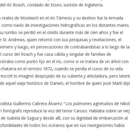
del río Roach, condado de Essex, sureste de Inglaterra.
os reales de Woolwich en el río Támesis y su destino fue la Armada
o como navío de investigaciones hidrográficas en los distantes mares
su rumbo se perdió en el olvido durante más de cien años y fue el
e St. Andrews, quien retomó con sus pesquisas y revelaciones, el
primero y luego, en persecuciones de contrabandistas a lo largo de la
curso del Roach y fue casa cálida y singular de familias de
straba como punto fijo en el río, como si se tratara de un árbol con
 chatarra en el remoto 1872, cuando se perdía el curso de su vida
escott lo imaginó despojado de su cubierta y arboladura, pero laten
de aquel viaje histórico de Darwin, el hombre de quien José Martí dij
riodista Guillermo Cabrera Álvarez: “Los pulmones agrietados de Nikol
n fonógrafo reproduce la voz del tenor Caruso. Hablaba sobre un vie
 de Isabela de Sagua y desde allí, con su dignidad de embarcación al
rofundidades de todos los océanos que en sus navegaciones había