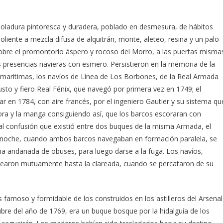
ladura pintoresca y duradera, poblado en desmesura, de hábitos
liente a mezcla difusa de alquitrán, monte, aleteo, resina y un palo
sobre el promontorio áspero y rocoso del Morro, a las puertas misma
 presencias navieras con esmero. Persistieron en la memoria de la
es marítimas, los navíos de Línea de Los Borbones, de la Real Armada
usto y fiero Real Fénix, que navegó por primera vez en 1749; el
 en 1784, con aire francés, por el ingeniero Gautier y su sistema qu
lora y la manga consiguiendo así, que los barcos escoraran con
fatal confusión que existió entre dos buques de la misma Armada, el
a noche, cuando ambos barcos navegaban en formación paralela, se
 una andanada de obuses, para luego darse a la fuga. Los navíos,
nearon mutuamente hasta la clareada, cuando se percataron de su
s famoso y formidable de los construidos en los astilleros del Arsenal
re del año de 1769, era un buque bosque por la hidalguía de los