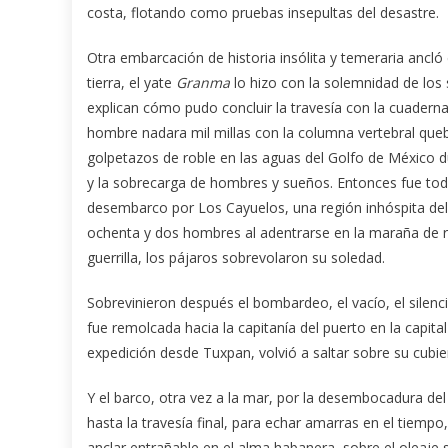
costa, flotando como pruebas insepultas del desastre.
Otra embarcación de historia insólita y temeraria anc
tierra, el yate
Granma
lo hizo con la solemnidad de los
explican cómo pudo concluir la travesía con la cuadern
hombre nadara mil millas con la columna vertebral que
golpetazos de roble en las aguas del Golfo de México d
y la sobrecarga de hombres y sueños. Entonces fue toda l
desembarco por Los Cayuelos, una región inhóspita del
ochenta y dos hombres al adentrarse en la maraña de r
guerrilla, los pájaros sobrevolaron su soledad.
Sobrevinieron después el bombardeo, el vacío, el silen
fue remolcada hacia la capitanía del puerto en la capita
expedición desde Tuxpan, volvió a saltar sobre su cubie
Y el barco, otra vez a la mar, por la desembocadura de
hasta la travesía final, para echar amarras en el tiemp
anclar entrañable en el alma habanera, sobre el oleaje 