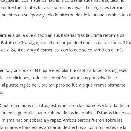
 caguairán. Los maderos habían sido trasladados hacia su destino
 enfrentaría tantas batallas sobre las aguas. Los ingleses temían
ro puentes en su época y solo lo hicieron desde la aunada embestida 
rtillería de la que disponían sus baterías tras la última reforma de
Batalla de Trafalgar, con el embarque de 4 obuses de a 4 libras, 32 
 de a 24, 4 de a 4 y 6 esmeriles, con lo que se convirtió en el más
erido y prisionero. El buque ejemplar fue capturado por los ingleses
as condiciones, todos los empeños británicos por salvarlo se
 al puerto inglés de Gibraltar, pero se fue a pique irremisiblemente
s.
Coubre, en años distintos, estremecieron las paredes y la vida de La
ción en la guerra hispano-cubana de los insaciables Estados Unidos—
sa misma nación soberbia y rapaz. Ambos barcos fueron sobre las
s, lámparas y banderines arribaron deshechos a los rompientes de la