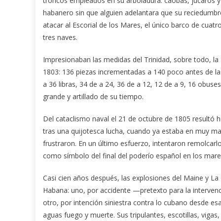
troncos empleados en su arboladura: caobas, júcaros y
habanero sin que alguien adelantara que su reciedumbre
atacar al Escorial de los Mares, el único barco de cuat
tres naves.
Impresionaban las medidas del Trinidad, sobre todo, la a
1803: 136 piezas incrementadas a 140 poco antes de la 
a 36 libras, 34 de a 24, 36 de a 12, 12 de a 9, 16 obuses
grande y artillado de su tiempo.
Del cataclismo naval el 21 de octubre de 1805 resultó h
tras una quijotesca lucha, cuando ya estaba en muy mal
frustraron. En un último esfuerzo, intentaron remolcarlo
como símbolo del final del poderío español en los mare
Casi cien años después, las explosiones del Maine y La 
Habana: uno, por accidente —pretexto para la interven
otro, por intención siniestra contra lo cubano desde e
aguas fuego y muerte. Sus tripulantes, escotillas, viga