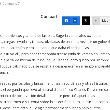
Comment(0)
Compartir
Más
0
r los vientos y la furia de las olas. Sugería camarotes oxidados,
, cargas llevadas y traídas, olvidadas de una sola vez por un golpe 
en los arrecifes y era la popa la que daba el pecho a las
s estuvo allí, pero cada temporada transcurrida de verano en verano
se a la salida misma del túnel de La Habana, pero quedó por siempre
 buque calcinado que se resistía a desaparecer en el lienzo entrañab
ancia.
adas por las olas y brisas marítimas, recordé esa y otras historias
e
, el bergantín que llevó al naturalista británico Charles Darwin en su
ntífica de observación detallada que le permitió apuntar las
r posteriormente su teoría sobre la selección natural, publicada como
su descubrimiento, el Beagle permanecía sepultado bajo cuatro