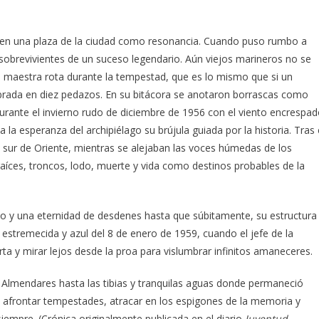
ló en una plaza de la ciudad como resonancia. Cuando puso rumbo a
 sobrevivientes de un suceso legendario. Aún viejos marineros no se
a maestra rota durante la tempestad, que es lo mismo que si un
brada en diez pedazos. En su bitácora se anotaron borrascas como
urante el invierno rudo de diciembre de 1956 con el viento encrespa
a esperanza del archipiélago su brújula guiada por la historia. Tras 
 sur de Oriente, mientras se alejaban las voces húmedas de los
aíces, troncos, lodo, muerte y vida como destinos probables de la
cio y una eternidad de desdenes hasta que súbitamente, su estructura
l estremecida y azul del 8 de enero de 1959, cuando el jefe de la
rta y mirar lejos desde la proa para vislumbrar infinitos amaneceres.
l Almendares hasta las tibias y tranquilas aguas donde permaneció
o, afrontar tempestades, atracar en los espigones de la memoria y
siempre. (Crónica originalmente publicada en el diario
Juventud