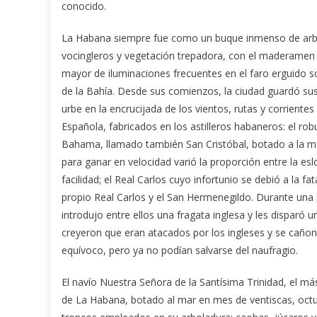
conocido.
La Habana siempre fue como un buque inmenso de arbo
vocingleros y vegetación trepadora, con el maderamen o
mayor de iluminaciones frecuentes en el faro erguido 
de la Bahía. Desde sus comienzos, la ciudad guardó sus
urbe en la encrucijada de los vientos, rutas y corrient
Española, fabricados en los astilleros habaneros: el rob
Bahama, llamado también San Cristóbal, botado a la mar
para ganar en velocidad varió la proporción entre la es
facilidad; el Real Carlos cuyo infortunio se debió a la 
propio Real Carlos y el San Hermenegildo. Durante un
introdujo entre ellos una fragata inglesa y les disparó
creyeron que eran atacados por los ingleses y se caño
equívoco, pero ya no podían salvarse del naufragio.
El navío Nuestra Señora de la Santísima Trinidad, el má
de La Habana, botado al mar en mes de ventiscas, octub