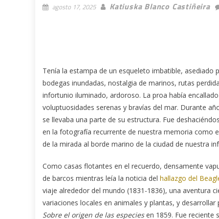
Katiuska Blanco Castiñeira
agosto 17, 2025
Tenía la estampa de un esqueleto imbatible, asediado po
bodegas inundadas, nostalgia de marinos, rutas perdidas
infortunio iluminado, ardoroso. La proa había encallado 
voluptuosidades serenas y bravías del mar. Durante año
se llevaba una parte de su estructura. Fue deshaciéndo
en la fotografía recurrente de nuestra memoria como el
de la mirada al borde marino de la ciudad de nuestra inf
Como casas flotantes en el recuerdo, densamente vapule
de barcos mientras leía la noticia del
hallazgo del Beagl
viaje alrededor del mundo (1831-1836), una aventura cie
variaciones locales en animales y plantas, y desarrolla
Sobre el origen de las especies
en 1859. Fue reciente 