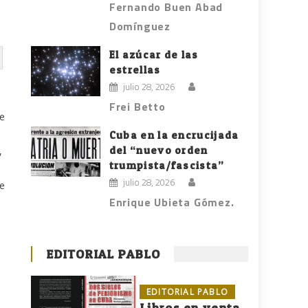
Fernando Buen Abad
Domínguez
El azúcar de las
estrellas
julio 28, 2026
Frei Betto
de
Cuba en la encrucijada
del “nuevo orden
,
trumpista/fascista”
julio 28, 2026
le
Enrique Ubieta Gómez.
EDITORIAL PABLO
EDITORIAL PABLO
Libros en venta