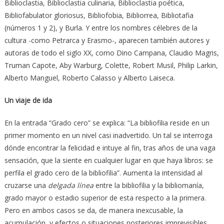
Biblioclastia, Biblioclastia culinaria, Biblioclastia poética,
Bibliofabulator gloriosus, Bibliofobia, Bibliorrea, Bibliotafia
(números 1 y 2), y Burla. Y entre los nombres célebres de la
cultura -como Petrarca y Erasmo-, aparecen también autores y
autoras de todo el siglo XX, como Dino Campana, Claudio Magris,
Truman Capote, Aby Warburg, Colette, Robert Musil, Philip Larkin,
Alberto Manguel, Roberto Calasso y Alberto Laiseca.
Un viaje de ida
En la entrada “Grado cero” se explica: “La bibliofilia reside en un
primer momento en un nivel casi inadvertido. Un tal se interroga
dónde encontrar la felicidad e intuye al fin, tras años de una vaga
sensación, que la siente en cualquier lugar en que haya libros: se
perfila el grado cero de la bibliofilia”. Aumenta la intensidad al
cruzarse una
delgada línea
entre la bibliofilia y la bibliomanía,
grado mayor o estadio superior de esta respecto a la primera.
Pero en ambos casos se da, de manera inexcusable, la
acumulación, y efectos o situaciones posteriores imprevisibles.