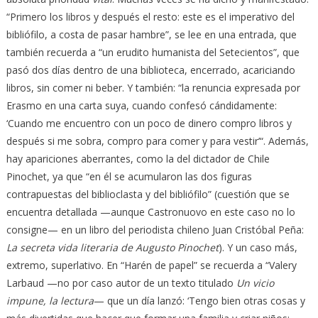
“Primero los libros y después el resto: este es el imperativo del
bibliófilo, a costa de pasar hambre”, se lee en una entrada, que
también recuerda a “un erudito humanista del Setecientos”, que
pasó dos días dentro de una biblioteca, encerrado, acariciando
libros, sin comer ni beber. Y también: “la renuncia expresada por
Erasmo en una carta suya, cuando confesó cándidamente:
‘Cuando me encuentro con un poco de dinero compro libros y
después si me sobra, compro para comer y para vestir’“. Además,
hay apariciones aberrantes, como la del dictador de Chile
Pinochet, ya que “en él se acumularon las dos figuras
contrapuestas del biblioclasta y del bibliófilo” (cuestión que se
encuentra detallada —aunque Castronuovo en este caso no lo
consigne— en un libro del periodista chileno Juan Cristóbal Peña:
La secreta vida literaria de Augusto Pinochet
). Y un caso más,
extremo, superlativo. En “Harén de papel” se recuerda a “Valery
Larbaud —no por caso autor de un texto titulado
Un vicio
impune, la lectura
— que un día lanzó: ‘Tengo bien otras cosas y