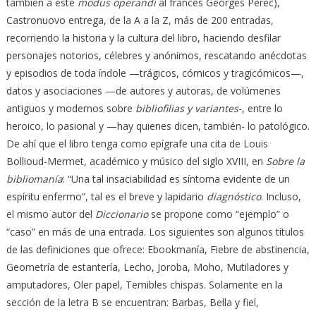
también a este
modus operandi
al francés Georges Perec),
Castronuovo entrega, de la A a la Z, más de 200 entradas,
recorriendo la historia y la cultura del libro, haciendo desfilar
personajes notorios, célebres y anónimos, rescatando anécdotas
y episodios de toda índole —trágicos, cómicos y tragicómicos—,
datos y asociaciones —de autores y autoras, de volúmenes
antiguos y modernos sobre
bibliofilias y variantes
-, entre lo
heroico, lo pasional y —hay quienes dicen, también- lo patológico.
De ahí que el libro tenga como epígrafe una cita de Louis
Bollioud-Mermet, académico y músico del siglo XVIII, en
Sobre la
bibliomanía
: “Una tal insaciabilidad es síntoma evidente de un
espíritu enfermo”, tal es el breve y lapidario
diagnóstico
. Incluso,
el mismo autor del
Diccionario
se propone como “ejemplo” o
“caso” en más de una entrada. Los siguientes son algunos títulos
de las definiciones que ofrece: Ebookmanía, Fiebre de abstinencia,
Geometría de estantería, Lecho, Joroba, Moho, Mutiladores y
amputadores, Oler papel, Temibles chispas. Solamente en la
sección de la letra B se encuentran: Barbas, Bella y fiel,