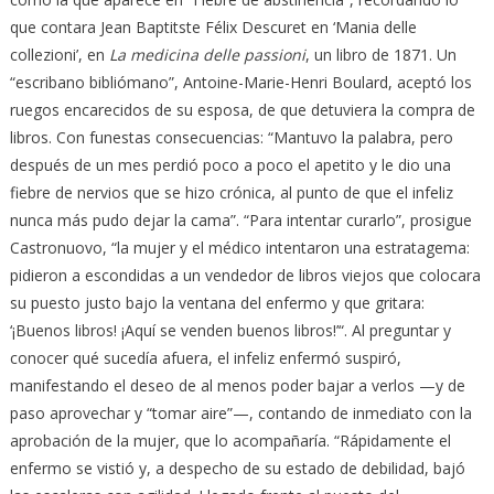
que contara Jean Baptitste Félix Descuret en ‘Mania delle
collezioni’, en
La medicina delle passioni
, un libro de 1871. Un
“escribano bibliómano”, Antoine-Marie-Henri Boulard, aceptó los
ruegos encarecidos de su esposa, de que detuviera la compra de
libros. Con funestas consecuencias: “Mantuvo la palabra, pero
después de un mes perdió poco a poco el apetito y le dio una
fiebre de nervios que se hizo crónica, al punto de que el infeliz
nunca más pudo dejar la cama”. “Para intentar curarlo”, prosigue
Castronuovo, “la mujer y el médico intentaron una estratagema:
pidieron a escondidas a un vendedor de libros viejos que colocara
su puesto justo bajo la ventana del enfermo y que gritara:
‘¡Buenos libros! ¡Aquí se venden buenos libros!’“. Al preguntar y
conocer qué sucedía afuera, el infeliz enfermó suspiró,
manifestando el deseo de al menos poder bajar a verlos —y de
paso aprovechar y “tomar aire”—, contando de inmediato con la
aprobación de la mujer, que lo acompañaría. “Rápidamente el
enfermo se vistió y, a despecho de su estado de debilidad, bajó