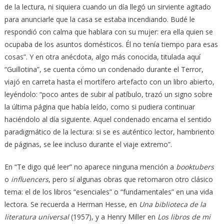
de la lectura, ni siquiera cuando un día llegó un sirviente agitado
para anunciarle que la casa se estaba incendiando. Budé le
respondió con calma que hablara con su mujer: era ella quien se
ocupaba de los asuntos domésticos. Él no tenía tiempo para esas
cosas”. Y en otra anécdota, algo más conocida, titulada aquí
“Guillotina”, se cuenta cómo un condenado durante el Terror,
viajó en carreta hasta el mortífero artefacto con un libro abierto,
leyéndolo: “poco antes de subir al patíbulo, trazó un signo sobre
la última página que había leído, como si pudiera continuar
haciéndolo al día siguiente. Aquel condenado encarna el sentido
paradigmático de la lectura: si se es auténtico lector, hambriento
de páginas, se lee incluso durante el viaje extremo”.
En “Te digo qué leer” no aparece ninguna mención a
booktubers
o
influencers
, pero sí algunas obras que retomaron otro clásico
tema: el de los libros “esenciales” o “fundamentales” en una vida
lectora. Se recuerda a Herman Hesse, en
Una biblioteca de la
literatura universal
(1957), y a Henry Miller en
Los libros de mi