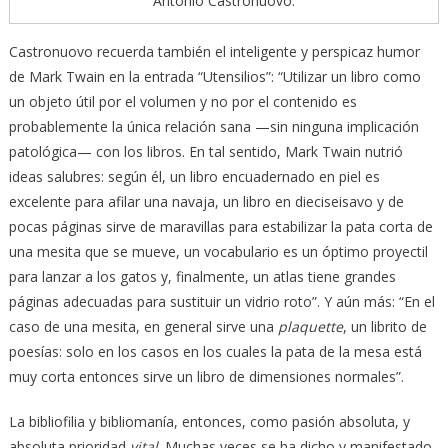
Antonio Castronuovo.
Castronuovo recuerda también el inteligente y perspicaz humor
de Mark Twain en la entrada “Utensilios”: “Utilizar un libro como
un objeto útil por el volumen y no por el contenido es
probablemente la única relación sana —sin ninguna implicación
patológica— con los libros. En tal sentido, Mark Twain nutrió
ideas salubres: según él, un libro encuadernado en piel es
excelente para afilar una navaja, un libro en dieciseisavo y de
pocas páginas sirve de maravillas para estabilizar la pata corta de
una mesita que se mueve, un vocabulario es un óptimo proyectil
para lanzar a los gatos y, finalmente, un atlas tiene grandes
páginas adecuadas para sustituir un vidrio roto”. Y aún más: “En el
caso de una mesita, en general sirve una
plaquette
, un librito de
poesías: solo en los casos en los cuales la pata de la mesa está
muy corta entonces sirve un libro de dimensiones normales”.
La bibliofilia y bibliomanía, entonces, como pasión absoluta, y
absoluta prioridad
vital
. Muchas veces se ha dicho y manifestado.