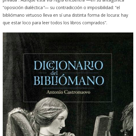
“oposición dialéctica
”
— su contradicción o imposibilidad: “el
bibliómano virtuoso lleva en sí una distinta forma de locura: hay
que estar loco para leer todos los libros comprados”.