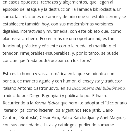
en casos opuestos, rechazos y alejamientos, que llegan al
episodio del ataque y la destrucción: la llamada biblioclastia. En
suma: las relaciones de amor y de odio que se establecieron y se
establecen: también hoy, con sus modernísimas versiones
digitales, interactivas y multimedia, con este objeto que, como
planteara Umberto Eco en más de una oportunidad, es tan
funcional, práctico y eficiente como la rueda, el martillo o el
tenedor, inmejorables-insuperables, y, por lo tanto, se puede
concluir que “nada podrá acabar con los libros”.
Esta es la honda y vasta temática en la que se adentra con
pericia, de manera aguda y con humor, el ensayista y traductor
italiano Antonio Castronuovo, en su
Diccionario del bibliómano
,
traducido por Diego Bigongiari y publicado por Edhasa.
Recurriendo a la
forma lúdica
que permite adoptar el “diccionario
literario” (tal como hicieran los argentinos Noé Jitrik, Darío
Canton, “Brutoski”, César Aira, Pablo Katchadjian y Ariel Magnus,
con sus abecedarios, listas y catálogos, pudiendo sumarse