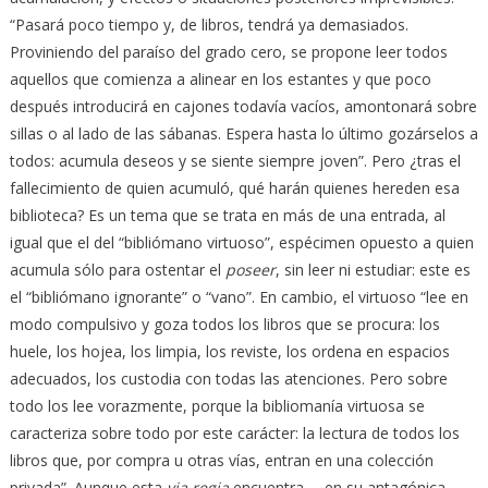
“Pasará poco tiempo y, de libros, tendrá ya demasiados.
Proviniendo del paraíso del grado cero, se propone leer todos
aquellos que comienza a alinear en los estantes y que poco
después introducirá en cajones todavía vacíos, amontonará sobre
sillas o al lado de las sábanas. Espera hasta lo último gozárselos a
todos: acumula deseos y se siente siempre joven”. Pero ¿tras el
fallecimiento de quien acumuló, qué harán quienes hereden esa
biblioteca? Es un tema que se trata en más de una entrada, al
igual que el del “bibliómano virtuoso”, espécimen opuesto a quien
acumula sólo para ostentar el
poseer
, sin leer ni estudiar: este es
el “bibliómano ignorante” o “vano”. En cambio, el virtuoso “lee en
modo compulsivo y goza todos los libros que se procura: los
huele, los hojea, los limpia, los reviste, los ordena en espacios
adecuados, los custodia con todas las atenciones. Pero sobre
todo los lee vorazmente, porque la bibliomanía virtuosa se
caracteriza sobre todo por este carácter: la lectura de todos los
libros que, por compra u otras vías, entran en una colección
privada”. Aunque esta
via regia
encuentra —en su antagónica