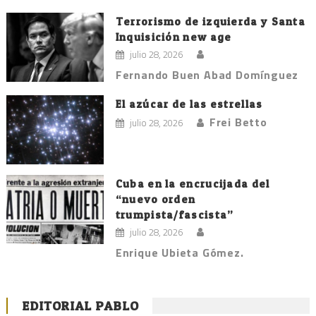
Terrorismo de izquierda y Santa
Inquisición new age
julio 28, 2026
Fernando Buen Abad Domínguez
El azúcar de las estrellas
Frei Betto
julio 28, 2026
Cuba en la encrucijada del
“nuevo orden
trumpista/fascista”
julio 28, 2026
Enrique Ubieta Gómez.
EDITORIAL PABLO