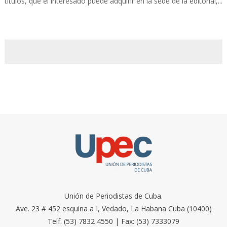
títulos, que el interesado puede adquirir en la sede de la editorial,...
Unión de Periodistas de Cuba.
Ave. 23 # 452 esquina a I, Vedado, La Habana Cuba (10400)
Telf. (53) 7832 4550 | Fax: (53) 7333079