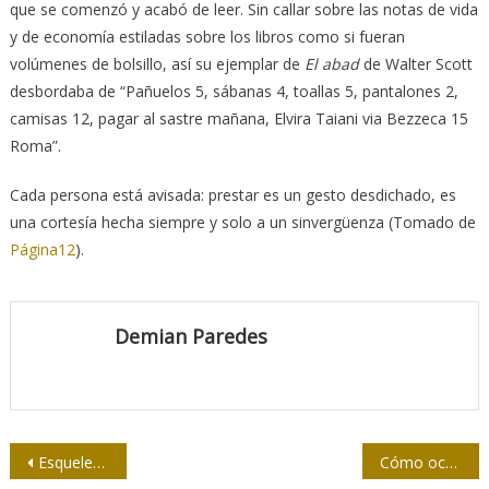
que se comenzó y acabó de leer. Sin callar sobre las notas de vida
y de economía estiladas sobre los libros como si fueran
volúmenes de bolsillo, así su ejemplar de
El abad
de Walter Scott
desbordaba de “Pañuelos 5, sábanas 4, toallas 5, pantalones 2,
camisas 12, pagar al sastre mañana, Elvira Taiani via Bezzeca 15
Roma”.
Cada persona está avisada: prestar es un gesto desdichado, es
una cortesía hecha siempre y solo a un sinvergüenza (Tomado de
Página12
).
Demian Paredes
Navegación
Esqueletos imbatibles
Cómo ocultar un genocidio