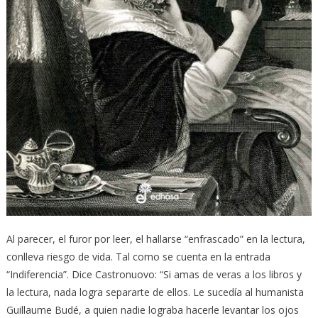
Al parecer, el furor por leer, el hallarse “enfrascado” en la lectura,
conlleva riesgo de vida. Tal como se cuenta en la entrada
“Indiferencia”. Dice Castronuovo: “Si amas de veras a los libros y
la lectura, nada logra separarte de ellos. Le sucedía al humanista
Guillaume Budé, a quien nadie lograba hacerle levantar los ojos