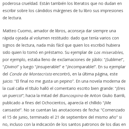
poderosa crueldad. Están también los literatos que no dudan en
escribir sobre los cándidos márgenes de tu libro sus impresiones
de lectura.
Matteo Cuomo, amador de libros, aconseja dar siempre una
rápida ojeada al volumen restituido: dado que tenía varios con
signos de lectura, nada más fácil que quien los escribió hubiera
sido quien lo tomó en préstamo. Su ejemplar de
Los miserables
,
por ejemplo, estaba lleno de exclamaciones de júbilo: “¡Sublime!”,
“¡Divino!” y luego “¡Insuperable!” e “¡Incomparable!”. En su ejemplar
del
Conde de Montecristo
encontró, en la última página, este
juicio: “El final no me gusta un pepino”. En una novela moderna de
la cual calla el título halló el comentario escrito bien grande: “¡Eres
un puerco!”; hacia la mitad del
Biancospino
de Anton Giulio Barrili,
publicado a fines del Ochocientos, aparecía el chillido “¡Me
cansaste!”. No se cuentan las anotaciones de fecha: “Comenzado
el 15 de junio, terminado el 21 de septiembre del mismo año” si
no, incluso con la indicación de los santos patronos de los días en