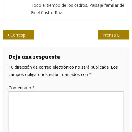
Todo el tiempo de los cedros. Paisaje familiar de
Fidel Castro Ruz.
Navegación
Corresponsales de Guerra: los ojos de Fidel
Prensa Latina lamenta deceso de destacado periodista Víctor Carriba
de
entradas
Deja una respuesta
Tu dirección de correo electrónico no será publicada.
Los
campos obligatorios están marcados con
*
Comentario
*