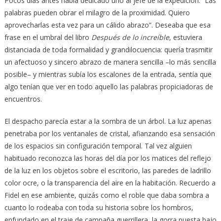
Pocos días antes había dedicado uno al jefe de la expedición: “Las
palabras pueden obrar el milagro de la proximidad. Quiero
aprovecharlas esta vez para un cálido abrazo”. Deseaba que esa
frase en el umbral del libro
Después de lo increíble
, estuviera
distanciada de toda formalidad y grandilocuencia: quería trasmitir
un afectuoso y sincero abrazo de manera sencilla –lo más sencilla
posible– y mientras subía los escalones de la entrada, sentía que
algo tenían que ver en todo aquello las palabras propiciadoras de
encuentros.
El despacho parecía estar a la sombra de un árbol. La luz apenas
penetraba por los ventanales de cristal, afianzando esa sensación
de los espacios sin configuración temporal. Tal vez alguien
habituado reconozca las horas del día por los matices del reflejo
de la luz en los objetos sobre el escritorio, las paredes de ladrillo
color ocre, o la transparencia del aire en la habitación. Recuerdo a
Fidel en ese ambiente, quizás como el roble que daba sombra a
cuanto lo rodeaba con toda su historia sobre los hombros,
enfundado en el traje de campaña guerrillera, la gorra puesta bajo