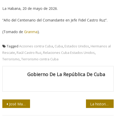
La Habana, 20 de mayo de 2026.
“Año del Centenario del Comandante en Jefe Fidel Castro Ruz”.
(Tomado de
Granma
).
Tagged
Acciones contra Cuba
,
Cuba
,
Estados Unidos
,
Hermanos al
Rescate
,
Raúl Castro Ruz
,
Relaciones Cuba Estados Unidos
,
Terrorismo
,
Terrorismo contra Cuba
Gobierno De La República De Cuba
Navegación
José Martí frente a la podredumbre y el lodo
La historia detrás del derribo de las avionetas de “Hermanos al Rescate” por Cuba
de