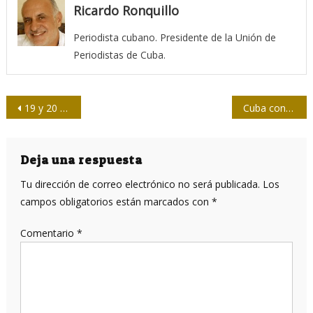
Ricardo Ronquillo
Periodista cubano. Presidente de la Unión de
Periodistas de Cuba.
Navegación
19 y 20 de mayo en la historia de Cuba
Cuba condena la canalla acusación contra el Líder de la Revolución
de
entradas
Deja una respuesta
Tu dirección de correo electrónico no será publicada.
Los
campos obligatorios están marcados con
*
Comentario
*