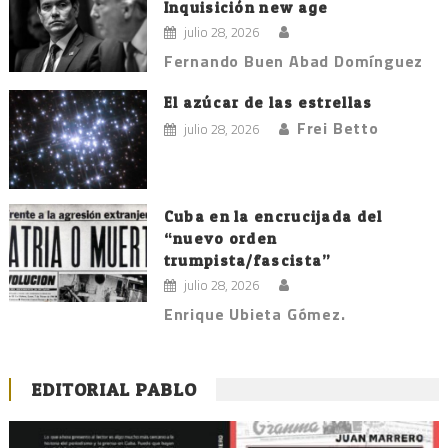
Inquisición new age
julio 28, 2026
Fernando Buen Abad Domínguez
El azúcar de las estrellas
Frei Betto
julio 28, 2026
Cuba en la encrucijada del
“nuevo orden
trumpista/fascista”
julio 28, 2026
Enrique Ubieta Gómez.
EDITORIAL PABLO