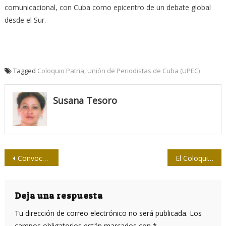
comunicacional, con Cuba como epicentro de un debate global
desde el Sur.
Tagged
Coloquio Patria
,
Unión de Periodistas de Cuba (UPEC)
Susana Tesoro
Navegación
Convoca ramal de Prensa escrita al Concurso Ricardo Sáenz 2026
El Coloquio Patria, una pieza clave para la comunicación
de
entradas
Deja una respuesta
Tu dirección de correo electrónico no será publicada.
Los
campos obligatorios están marcados con
*