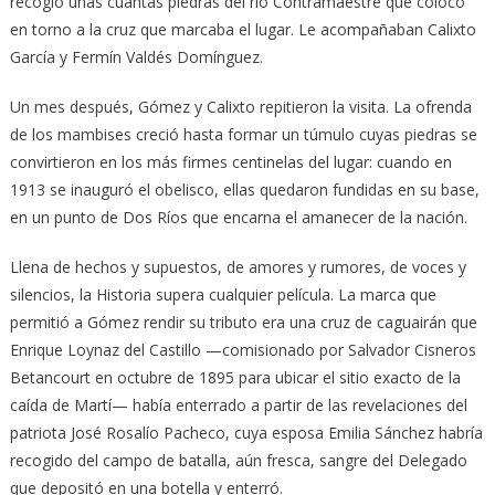
recogió unas cuantas piedras del río Contramaestre que colocó
en torno a la cruz que marcaba el lugar. Le acompañaban Calixto
García y Fermín Valdés Domínguez.
Un mes después, Gómez y Calixto repitieron la visita. La ofrenda
de los mambises creció hasta formar un túmulo cuyas piedras se
convirtieron en los más firmes centinelas del lugar: cuando en
1913 se inauguró el obelisco, ellas quedaron fundidas en su base,
en un punto de Dos Ríos que encarna el amanecer de la nación.
Llena de hechos y supuestos, de amores y rumores, de voces y
silencios, la Historia supera cualquier película. La marca que
permitió a Gómez rendir su tributo era una cruz de caguairán que
Enrique Loynaz del Castillo —comisionado por Salvador Cisneros
Betancourt en octubre de 1895 para ubicar el sitio exacto de la
caída de Martí— había enterrado a partir de las revelaciones del
patriota José Rosalío Pacheco, cuya esposa Emilia Sánchez habría
recogido del campo de batalla, aún fresca, sangre del Delegado
que depositó en una botella y enterró.