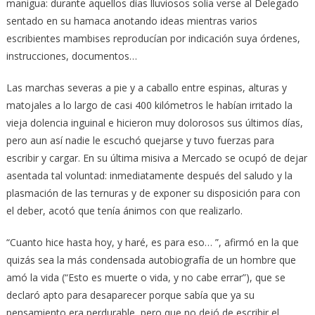
manigua: durante aquellos días lluviosos solía verse al Delegado
sentado en su hamaca anotando ideas mientras varios
escribientes mambises reproducían por indicación suya órdenes,
instrucciones, documentos…
Las marchas severas a pie y a caballo entre espinas, alturas y
matojales a lo largo de casi 400 kilómetros le habían irritado la
vieja dolencia inguinal e hicieron muy dolorosos sus últimos días,
pero aun así nadie le escuchó quejarse y tuvo fuerzas para
escribir y cargar. En su última misiva a Mercado se ocupó de dejar
asentada tal voluntad: inmediatamente después del saludo y la
plasmación de las ternuras y de exponer su disposición para con
el deber, acotó que tenía ánimos con que realizarlo.
“Cuanto hice hasta hoy, y haré, es para eso… ”, afirmó en la que
quizás sea la más condensada autobiografía de un hombre que
amó la vida (“Esto es muerte o vida, y no cabe errar”), que se
declaró apto para desaparecer porque sabía que ya su
pensamiento era perdurable, pero que no dejó de escribir el