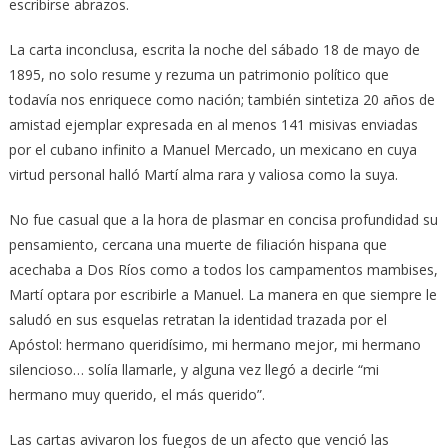
escribirse abrazos.
La carta inconclusa, escrita la noche del sábado 18 de mayo de
1895, no solo resume y rezuma un patrimonio político que
todavía nos enriquece como nación; también sintetiza 20 años de
amistad ejemplar expresada en al menos 141 misivas enviadas
por el cubano infinito a Manuel Mercado, un mexicano en cuya
virtud personal halló Martí alma rara y valiosa como la suya.
No fue casual que a la hora de plasmar en concisa profundidad su
pensamiento, cercana una muerte de filiación hispana que
acechaba a Dos Ríos como a todos los campamentos mambises,
Martí optara por escribirle a Manuel. La manera en que siempre le
saludó en sus esquelas retratan la identidad trazada por el
Apóstol: hermano queridísimo, mi hermano mejor, mi hermano
silencioso… solía llamarle, y alguna vez llegó a decirle “mi
hermano muy querido, el más querido”.
Las cartas avivaron los fuegos de un afecto que venció las