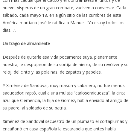
con más caudal que el Cauto y el Contramaestre juntos y de
nuevo, vísperas de un gran combate, vuelven a conversar. Cada
sábado, cada mayo 18, en algún sitio de las cumbres de esta
América martiana José le ratifica a Manuel: “Ya estoy todos los
días…”.
Un trago de almardiente
Después de quitarle esa vida pocamente suya, plenamente
nuestra, le despojaron de su sortija de hierro, de su revólver y su
reloj, del cinto y las polainas, de zapatos y papeles.
Y Ximénez de Sandoval, muy masón y caballero, no fue menos
saqueador: raptó, cual a una mulata “carlosenriquezca”, la cinta
azul que Clemencia, la hija de Gómez, había enviado al amigo de
su padre, al soldado de su patria.
Ximénez de Sandoval secuestró de un plumazo el cortaplumas y
encañonó en casa española la escarapela que antes había