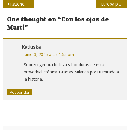
Navegación
Razones de José Martí para estar presente en la guerra
Europa por tarjeta roja a los menores en redes
de
One thought on “
Con los ojos de
entradas
Martí
”
Katiuska
junio 3, 2025 a las 1:55 pm
Sobrecogedora belleza y honduras de esta
proverbial crónica. Gracias Milanes por tu mirada a
la historia.
Responder