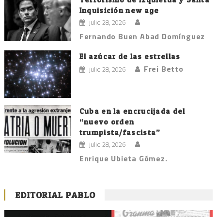
Inquisición new age
julio 28, 2026
Fernando Buen Abad Domínguez
El azúcar de las estrellas
Frei Betto
julio 28, 2026
Cuba en la encrucijada del
“nuevo orden
trumpista/fascista”
julio 28, 2026
Enrique Ubieta Gómez.
EDITORIAL PABLO