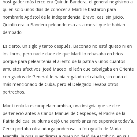
hostigador más terco era Quintín Bandera, el general negrísimo a
quien solo unos días de conocer a Martí le bastaron para
nombrarle Apóstol de la Independencia. Bravo, casi sin juicio,
Quintín era la Bandera peleando esa asta moral que le habían
derribado.
Es cierto, un siglo y tanto después, Baconao no está quieto ni en
los libros, pero nadie dude de que Martí lo rebasaba en bríos
porque para pelear tenía el aliento de la patria y unos cuantos
amuletos afectivos. José Maceo, el león que cabalgaba en Oriente
con grados de General, le había regalado el caballo, sin duda el
más mencionado de Cuba, pero el Delegado llevaba otros
pertrechos.
Martí tenía la escarapela mambisa, una insignia que se dice
perteneció antes a Carlos Manuel de Céspedes, el Padre de la
Patria del cual su pluma dejó una semblanza no superada todavía.
Cerca portaba otra adarga poderosa: la fotografía de María
Mantilla, la niña queridísima a quien no dejó de escribir ni en sus