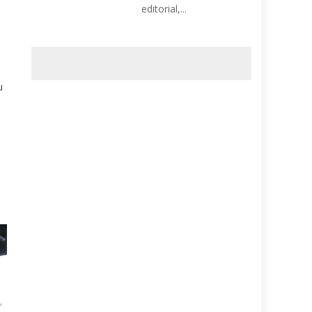
editorial,...
s
u