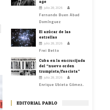
age
julio 28, 2026
Fernando Buen Abad
Domínguez
El azúcar de las
estrellas
julio 28, 2026
Frei Betto
Cuba en la encrucijada
del “nuevo orden
trumpista/fascista”
julio 28, 2026
Enrique Ubieta Gómez.
EDITORIAL PABLO