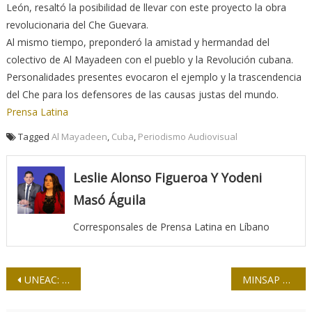
León, resaltó la posibilidad de llevar con este proyecto la obra
revolucionaria del Che Guevara.
Al mismo tiempo, preponderó la amistad y hermandad del
colectivo de Al Mayadeen con el pueblo y la Revolución cubana.
Personalidades presentes evocaron el ejemplo y la trascendencia
del Che para los defensores de las causas justas del mundo.
Prensa Latina
Tagged
Al Mayadeen
,
Cuba
,
Periodismo Audiovisual
Leslie Alonso Figueroa Y Yodeni
Masó Águila
Corresponsales de Prensa Latina en Líbano
Navegación
UNEAC: Denunciamos un nuevo ataque a la cultura cubana
MINSAP y UPEC: salud en cuerpo y «arma»
de