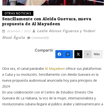
OTRAS NOTICIAS
Sencillamente con Aleida Guevara, nueva
propuesta de Al Mayadeen
Leslie Alonso Figueroa y Yodeni
diciembre 1, 2023
Masó Águila
Comment(0)
Compartir
Más
0
Otra vez, el canal panárabe
Al Mayadeen
ofrece sus plataformas
a Cuba y su revolución, Sencillamente con Aleida Guevara es la
nueva propuesta audiovisual anunciada hoy para principios de
2024.
En una colaboración con el Centro de Estudios Ernesto Che
Guevara de La Habana, la voz de la mujer, internacionalista y
revolucionaria cubana llegará al público árabe y latinoamericano a