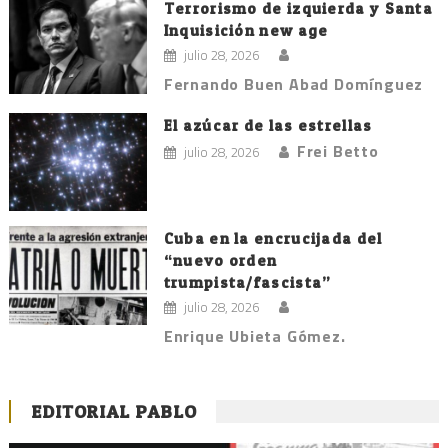
Terrorismo de izquierda y Santa
Inquisición new age
julio 28, 2026
Fernando Buen Abad Domínguez
El azúcar de las estrellas
Frei Betto
julio 28, 2026
Cuba en la encrucijada del
“nuevo orden
trumpista/fascista”
julio 28, 2026
Enrique Ubieta Gómez.
EDITORIAL PABLO