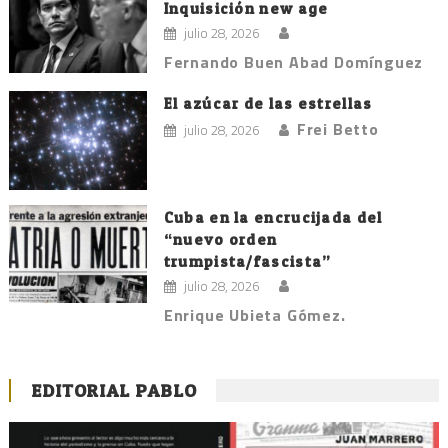
Inquisición new age
julio 28, 2026
Fernando Buen Abad Domínguez
El azúcar de las estrellas
Frei Betto
julio 28, 2026
Cuba en la encrucijada del
“nuevo orden
trumpista/fascista”
julio 28, 2026
Enrique Ubieta Gómez.
EDITORIAL PABLO