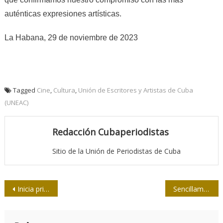
auténticas expresiones artísticas.
La Habana, 29 de noviembre de 2023
Tagged
Cine
,
Cultura
,
Unión de Escritores y Artistas de Cuba
(UNEAC)
Redacción Cubaperiodistas
Sitio de la Unión de Periodistas de Cuba
Navegación
Inicia primera reunión de la nueva presidencia de la Upec
Sencillamente con Aleida Guevara, nueva propuesta de Al Mayadeen
de