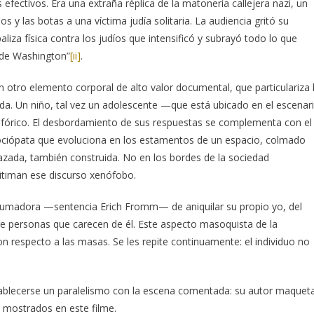
ectivos. Era una extraña réplica de la matonería callejera nazi, un
 las botas a una víctima judía solitaria. La audiencia gritó su
iza física contra los judíos que intensificó y subrayó todo lo que
 de Washington”
[ii]
.
 otro elemento corporal de alto valor documental, que particulariza 
ada. Un niño, tal vez un adolescente —que está ubicado en el escenar
 eufórico. El desbordamiento de sus respuestas se complementa con el
 sociópata que evoluciona en los estamentos de un espacio, colmado
lazada, también construida. No en los bordes de la sociedad
gitiman ese discurso xenófobo.
brumadora —sentencia Erich Fromm— de aniquilar su propio yo, del
e personas que carecen de él. Este aspecto masoquista de la
on respecto a las masas. Se les repite continuamente: el individuo no
ablecerse un paralelismo con la escena comentada: su autor maquet
 mostrados en este filme.