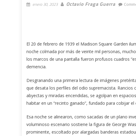
Octavio Fraga Guerra
enero 30, 2023
Comme
El 20 de febrero de 1939 el Madison Square Garden ilum
noche colmada por más de veinte mil personas, muchos 
los marcos de una pantalla fueron profusos cuadros “est
demencia.
Desgranando una primera lectura de imágenes pretérita
que desata los perfiles del odio supremacista. Rancios
abyectas y miradas encendidas, se agolpan en espacio
habitar en un “recinto ganado”, fundado para cobijar el d
Esa noche se alinearon, como sacadas de un plano inve
voluminoso escenario sostiene la figura de George Wash
prominente, escoltado por alargadas banderas estadoun