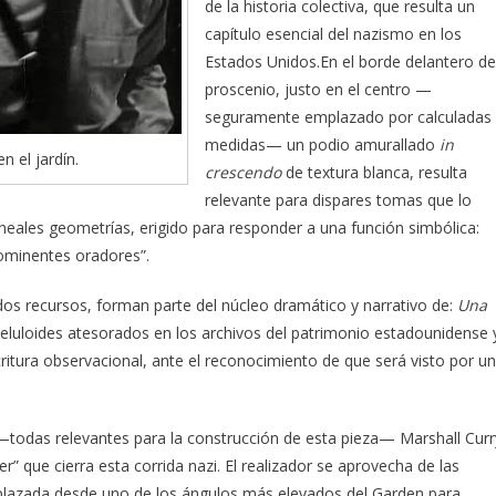
de la historia colectiva, que resulta un
capítulo esencial del nazismo en los
Estados Unidos.En el borde delantero de
proscenio, justo en el centro —
seguramente emplazado por calculadas
medidas— un podio amurallado
in
 el jardín.
crescendo
de textura blanca, resulta
relevante para dispares tomas que lo
neales geometrías, erigido para responder a una función simbólica:
prominentes oradores”.
s recursos, forman parte del núcleo dramático y narrativo de:
Una
 celuloides atesorados en los archivos del patrimonio estadounidense 
critura observacional, ante el reconocimiento de que será visto por un
 —todas relevantes para la construcción de esta pieza— Marshall Curr
r” que cierra esta corrida nazi. El realizador se aprovecha de las
plazada desde uno de los ángulos más elevados del Garden para