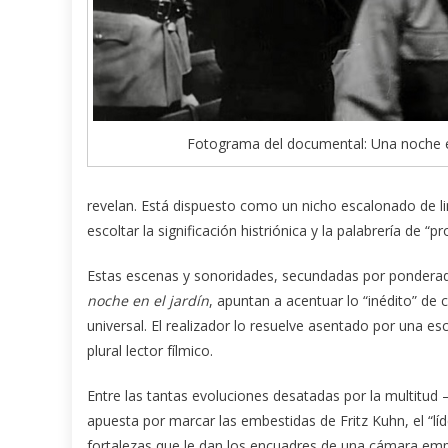
Fotograma del documental: Una noche en
revelan. Está dispuesto como un nicho escalonado de li
escoltar la significación histriónica y la palabrería de “
Estas escenas y sonoridades, secundadas por ponderado
noche en el jardín
, apuntan a acentuar lo “inédito” de
universal. El realizador lo resuelve asentado por una es
plural lector fílmico.
Entre las tantas evoluciones desatadas por la multitud
apuesta por marcar las embestidas de Fritz Kuhn, el “líde
fortalezas que le dan los encuadres de una cámara em