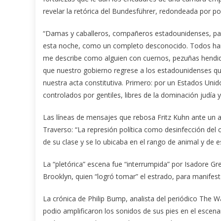
revelar la retórica del Bundesführer, redondeada por po
“Damas y caballeros, compañeros estadounidenses, pa
esta noche, como un completo desconocido. Todos han o
me describe como alguien con cuernos, pezuñas hendida
que nuestro gobierno regrese a los estadounidenses q
nuestra acta constitutiva. Primero: por un Estados Unid
controlados por gentiles, libres de la dominación judía y
Las líneas de mensajes que rebosa Fritz Kuhn ante un au
Traverso: “La represión política como desinfección del
de su clase y se lo ubicaba en el rango de animal y de e
La “pletórica” escena fue “interrumpida” por Isadore G
Brooklyn, quien “logró tomar” el estrado, para manifest
La crónica de Philip Bump, analista del periódico The W
podio amplificaron los sonidos de sus pies en el escenar