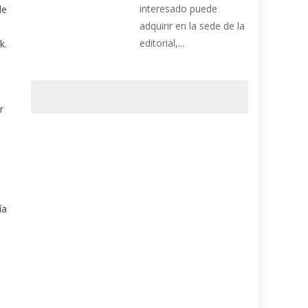
interesado puede
de
adquirir en la sede de la
editorial,...
k.
r
ía