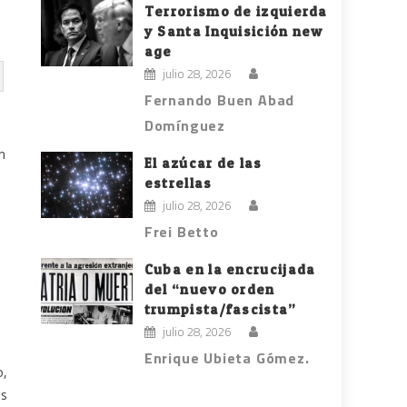
Terrorismo de izquierda
y Santa Inquisición new
age
julio 28, 2026
Fernando Buen Abad
Domínguez
n
El azúcar de las
estrellas
julio 28, 2026
Frei Betto
Cuba en la encrucijada
del “nuevo orden
trumpista/fascista”
julio 28, 2026
Enrique Ubieta Gómez.
o,
as