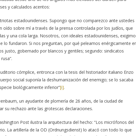
ses y calculados acentos:
triotas estadounidenses. Supongo que no comparezco ante ustedes
ído sobre mí a través de la prensa controlada por los judíos, que
s y una cola larga. Nosotros, con ideales estadounidenses, exigimo
ue lo fundaron. Si nos preguntan, por qué peleamos enérgicamente e
os justo, gobernado por blancos y gentiles; segundo: sindicatos
 rusa”.
ditorio cómplice, entronca con la tesis del historiador italiano Enzo
 cuerpo social suponía la deshumanización del enemigo; se lo sacaba
specie biológicamente inferior”
[i]
.
reenbaum, un ayudante de plomería de 26 años, de la ciudad de
ar su rechazo ante las grotescas declaraciones.
ashington Post ilustra la arquitectura del hecho: “Los micrófonos del
io. La artillería de la OD (Ordnungsdienst) lo atacó con todo lo que