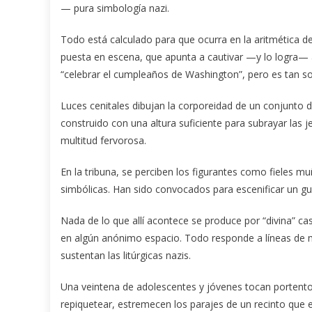
— pura simbología nazi.
Todo está calculado para que ocurra en la aritmética de
puesta en escena, que apunta a cautivar —y lo logra— a
“celebrar el cumpleaños de Washington”, pero es tan sol
Luces cenitales dibujan la corporeidad de un conjunto de
construido con una altura suficiente para subrayar las je
multitud fervorosa.
En la tribuna, se perciben los figurantes como fieles 
simbólicas. Han sido convocados para escenificar un gu
Nada de lo que allí acontece se produce por “divina” c
en algún anónimo espacio. Todo responde a líneas de m
sustentan las litúrgicas nazis.
Una veintena de adolescentes y jóvenes tocan portento
repiquetear, estremecen los parajes de un recinto que e