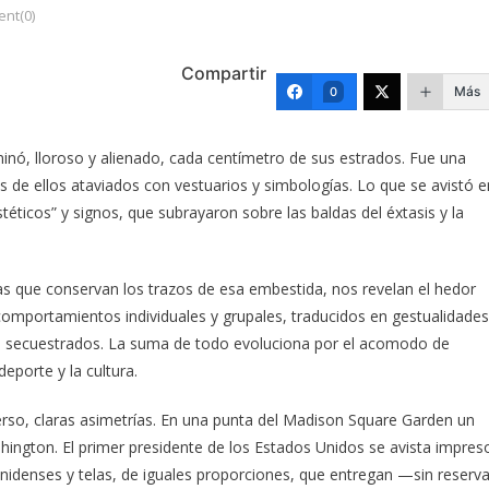
nt(0)
Compartir
Más
0
inó, lloroso y alienado, cada centímetro de sus estrados. Fue una
de ellos ataviados con vestuarios y simbologías. Lo que se avistó e
éticos” y signos, que subrayaron sobre las baldas del éxtasis y la
s que conservan los trazos de esa embestida, nos revelan el hedor
 comportamientos individuales y grupales, traducidos en gestualidades
s secuestrados. La suma de todo evoluciona por el acomodo de
eporte y la cultura.
rso, claras asimetrías. En una punta del Madison Square Garden un
ington. El primer presidente de los Estados Unidos se avista impres
idenses y telas, de iguales proporciones, que entregan —sin reserv