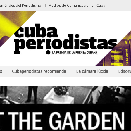
emérides del Periodismo
Medios de Comunicación en Cuba
s
Cubaperiodistas recomienda
La cámara lúcida
Editori