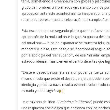
tenía, sometiendo a Greenbaum con golpes y pisotones ef
grupo de hombres uniformados disparando con los puños y
aprobación ante este acontecimiento inesperado, una pal
realmente representaba la celebración del cumpleaños
Esta escena tiene un segundo plano que se refuerza con
aprobación de la multitud ante la golpiza pública desat
del ritual nazi— lejos de espantarse se muestra feliz,
manoteo y la risa. Este pasaje se incorpora al ángulo
por la apología del “ser superior”, de esa “mirada” emp
estadounidense, más bien en el centro de elites que le
“Existe el deseo de someterse a un poder de fuerza a
mismo modo que existe el deseo de ejercer poder sobr
ideología y práctica nazis resulta evidente sobre todo c
es nada y nada significa
[iii]
.
En otra zona del libro
El miedo a la libertad
, puede est
una respuesta sociológica que entronca con los hechos