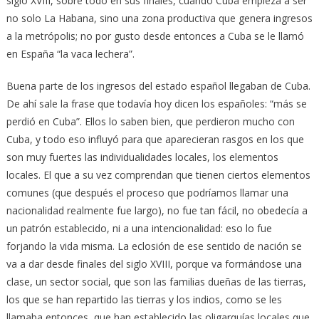
siglo XVIII, sobre todo en sus finales, cuando Cuba empieza a ser
no solo La Habana, sino una zona productiva que genera ingresos
a la metrópolis; no por gusto desde entonces a Cuba se le llamó
en España “la vaca lechera”.
Buena parte de los ingresos del estado español llegaban de Cuba.
De ahí sale la frase que todavía hoy dicen los españoles: “más se
perdió en Cuba”. Ellos lo saben bien, que perdieron mucho con
Cuba, y todo eso influyó para que aparecieran rasgos en los que
son muy fuertes las individualidades locales, los elementos
locales. El que a su vez comprendan que tienen ciertos elementos
comunes (que después el proceso que podríamos llamar una
nacionalidad realmente fue largo), no fue tan fácil, no obedecía a
un patrón establecido, ni a una intencionalidad: eso lo fue
forjando la vida misma. La eclosión de ese sentido de nación se
va a dar desde finales del siglo XVIII, porque va formándose una
clase, un sector social, que son las familias dueñas de las tierras,
los que se han repartido las tierras y los indios, como se les
llamaba entonces, que han establecido las oligarquías locales que