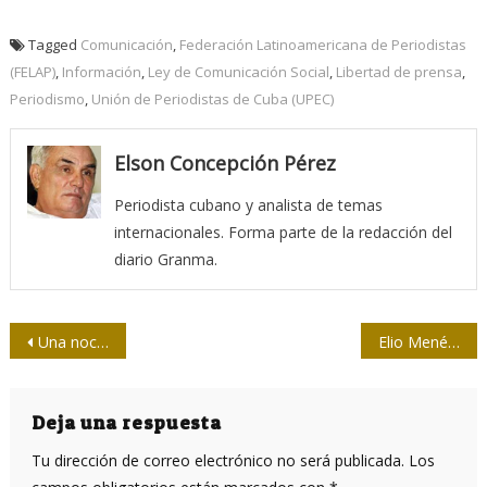
Tagged
Comunicación
,
Federación Latinoamericana de Periodistas
(FELAP)
,
Información
,
Ley de Comunicación Social
,
Libertad de prensa
,
Periodismo
,
Unión de Periodistas de Cuba (UPEC)
Elson Concepción Pérez
Periodista cubano y analista de temas
internacionales. Forma parte de la redacción del
diario Granma.
Navegación
Una noche en el jardín
Elio Menéndez: “Soñé con hacer un periodismo humano y creo que lo hice”
de
entradas
Deja una respuesta
Tu dirección de correo electrónico no será publicada.
Los