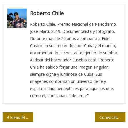
Roberto Chile
Roberto Chile. Premio Nacional de Periodismo
José Martí, 2019. Documentalista y fotógrafo.
Durante más de 25 años acompañó a Fidel
Castro en sus recorridos por Cuba y el mundo,
documentando el constante ejercer de su obra.
Al decir del historiador Eusebio Leal, “Roberto
Chile ha sabido forjar una imagen singular,
siempre digna y luminosa de Cuba. Sus
imágenes conforman un universo de fe y
espiritualidad, perceptibles para aquellos que,
como él, son capaces de amar”.
Navegación
Ideas Multimedios, un proyecto innovador de la prensa
Convocatoria al Premio Nacional de Periodismo José Martí y al Juan Gualberto Gómez